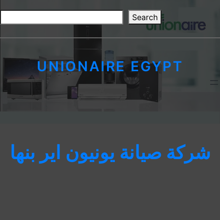
Skip
S
to
Search
e
content
a
r
c
UNIONAIRE EGYPT
h
شركة صيانة يونيون اير بنها