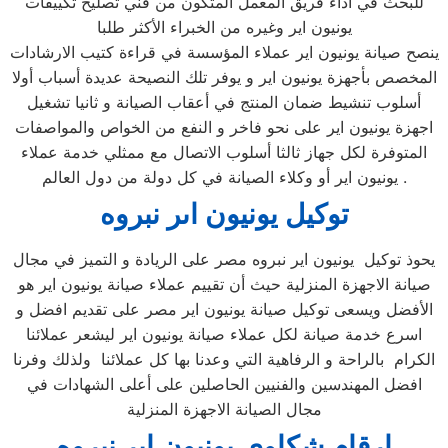
للبحث في أداء فريق المعمل المتكون من فني تصليح تكييفات
يونيون اير وغيره من الخبراء الأكثر طلبا
ينصح صيانة يونيون اير عملاء المؤسسة في قراءة كتيب الارشادات
المخصص بأجهزة يونيون اير و يوفر تلك النصيحة عديدة أسباب أولا
أسلوب تنشيط ضمان المنتج في أعقاب الصيانة و ثانيا تشغيل
اجهزة يونيون اير على نحو فاخر و النفع من الخواص والمواصفات
المتوفرة لكل جهاز ثالثا أسلوب الاتصال مع ممثلي خدمة عملاء
يونيون اير أو وكلاء الصيانة في كل دولة من دول العالم .
توكيل يونيون اىر نبروه
يحوذ توكيل يونيون اير نبروه مصر على الريادة و التميز في مجال
صيانة الاجهزة المنزلية حيث أن تقييم عملاء صيانة يونيون اير هو
الأفضل ويسعى توكيل صيانة يونيون اير مصر على تقديم افضل و
اسرع خدمة صيانة لكل عملاء صيانة يونيون اير ليشعر عملائنا
الكرام بالراحة و الرفاهية التي وعدنا بها كل عملائنا ولذلك وفرنا
افضل المهندسين والفنيين الحاصلين على أعلى الشهادات في
مجال الصيانة الاجهزة المنزلية
ارقام شكاوي يونيون اير نبروه