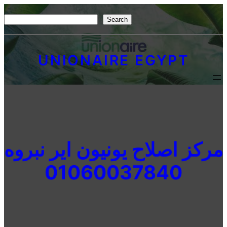
Skip
S
Search
to
e
content
a
UNIONAIRE EGYPT
r
c
h
مركز اصلاح يونيون اير نبروه
01060037840