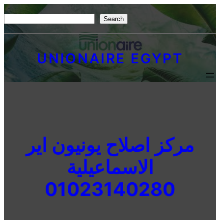
Skip
S
Search
to
e
content
a
UNIONAIRE EGYPT
r
c
h
مركز اصلاح يونيون اير
الاسماعيلية
01023140280