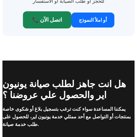
للحجز أو طلب الصيانة أو الاستفسار
📞 اتصل الآن
أو املأ النموذج
هل انت جاهز لطلب صيانة يونيون
اير والحصول علي عروضنا ؟
يمكننا المساعدة سواء كنت ترغب بتسجيل بلاغ أو شكوى خاصة
بمنتجات أو التواصل مع أحد ممثلي خدمة يونيون اير، للحصول على
طلب خدمة صيانة.