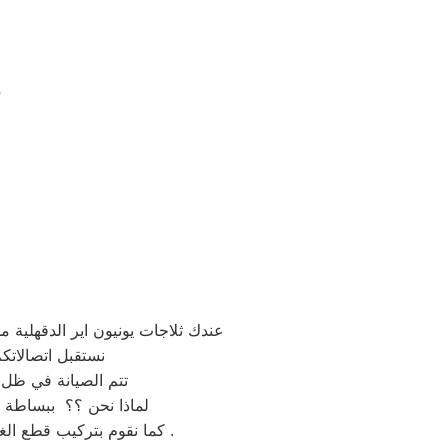
“تميز 
عندك ثلاجات يونيون اير الدقهلية 
نستقبل اتصالاتك
تتم الصيانة في ظل 
لماذا نحن ؟؟ ببساطة لا
كما نقوم بتركيب قطع الغيار المستبدلة باخرى اصلية ويحصل العميل على ضمان عام على الصيانة وقطع الغيار المستبدلة .