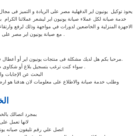
يحوذ توكيل يونيون اير الدقهلية مصر على الريادة و التميز فى مجا
خدمة صيانة لكل عملاء صيانة يونيون اير ليشعر عملائنا الكرام ب
الاجهزة المنزلية و الخاضعين لدورات في مواجهة وذلك لرفع وارتقاء
مع صيانة يونيون اير مصر على رقم صيانة يونيون اير لارسال مندوب الصيانة فى موعد أقصاه 24 ساعة فقط من اسالدقهليةم الاوردر .
مرحبا بكم هل لديك مشكلة فى منتجات يونيون اير أو أعطال في منتجات يونيون اير التى تتطلب الدعم الفنى أو هل لديك سؤال؟ يمكننا المساعدة بسهولة لاننا أفضل خدمة عملاء صيانة فى مصر.
سواء كنت ترغب بتسجيل بلاغ أو شكاوى صيانة بالمنتج الخاص بك أو التواصل مع أحد ممثلي خدمة العملاء أو طلب خدمة صيانة الخاصة بمنتجات يونيون اير .
البحث عن الإجابات وال
وطلب خدمة صيانة والاطلاع على معلومات لان هدفنا هو ارضاء 
الخ
بمجرد اتصالك بالخ
لانها تعمل على
اتصل علي رقم تليفون صيانه يونيو