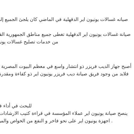
صيانه غسالات يونيون اير الدقهلية في الماضي كان يلجئ الجميع إل
صيانة غسالات يونيون اير الدقهلية تغطى جميع مناطق الجمهورية ال
من خدمات تصليح غسالات يونيون 
ص
أصبح جهاز الديب فريزر ذو انتشار واسع في معظم البيوت المصرية فن
فلابد من وجود فريق صيانة ديب فريزر يونيون اير ذو كفاءة ومقدرة
للبحث في أداء فر
ينصح صيانة يونيون اير عملاء المؤسسة في قراءة كتيب الارشادات 
اجهزة يونيون اير على نحو فاخر و النفع من الخواص والمواصفات المتوفرة لكل جهاز ثالثا أسلوب الاتصال مع ممثلى خدمة عملاء يونيون اير أو وكلاء الصيانة فى كل دولة من دول العالم .