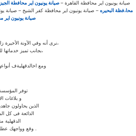
صيانة يونيون اير محافظة القاهرة –
صيانة يونيون اير محافطة الجيز
محا،فظة البحيره
– صيانة يونيون اير محافظة كفر الشيخ – صيانة يون
صيانة يونيون اير م
نرى أنه وفي الآونة الأخيرة زادت شهرة صيانة أجهزة يونيون اير المنزلية، لتطورها الكبير وبروز مزاياها بين باقي العلامات الأخرى،
بجانب تميز خدماتها للصيانة وخدمات ما بعد البيع والكثير من أسباب اختيار العميل لها وثقته الكبيرة بها وبما تنتجه،
ومع اخالدقهليةف أنواع
توفر المؤسسة هذه ال
و بلاغات ال
الذين يحاولون جاهد
الذائعة فى كل ال
الدقهلية م
وقع وواجهك عطل ما فى جهازك لا تحتار في التواصل بنا على الارقام الواردة بالموقع المخصص بالصيانة .