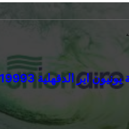
ة
يون اير الدقهلية 01207619993