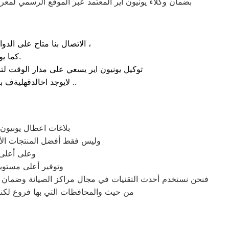
بضمان وكلاء يونيون اير المعتمد عبر الموقع الرسمي لمعرف
الاتصال بنا متاح على الدوام من خلال رقم ضمان صيانة يونيون اير الارضي او بالضغط علي ايقونة الهاتف ثم الاتصال ،
كما يوجد ايضاً ارقام تليفون يونيون اير الموجودة بصفحة التواصل مع عملائنا.
توكيل يونيون اير يسعي على مدار الوقت لت
لايوجد اخالدقهليةف بين مواعيد العمل بجميع الفروع المتواجد بالمدن والمحافظات نهدف دائماً لراحة عملائنا ..
بلاغات اعطال يونيون 
وليس فقط أفضل المنتجات الأج
وعلى أعلى 
وتوفير أعلى مستويا
فنحن نستخدم أحدث التقنيات في مجال مراكز الصيانة وضمان وص
من حيث والمحافظات التي بها فروع لكنها 