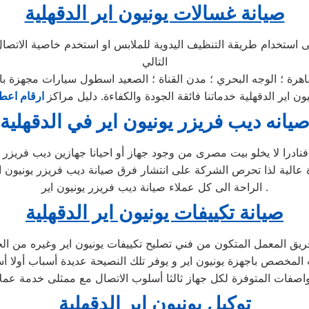
صيانة غسالات يونيون اير الدقهلية
ى استخدام طريقة التنظيف اليدوية للملابس او استخدم خاصية الاتصا
التالي
قاهرة ؛ الوجه البحري ؛ مدن القناة ؛ الصعيد اسطول سيارات مجهزة ب
اير الدقهلية خدماتنا فائقة الجودة والكفاءة. دليل مراكز
ارقام اعطا
يانه ديب فريزر يونيون اير في الدقهلية
ادرا لا يخلو بيت مصرى من وجود جهاز أو احيانا جهازين ديب فريزر و 
 عالية لذا تحرص الشركة على انتشار فرق صيانة ديب فريزر يونيون اي
الراحة الى كل عملاء صيانة ديب فريزر يونيون اير .
صيانة تكييفات يونيون اير الدقهلية
يق المعمل المتكون من فني تصليح تكييفات يونيون اير وغيره من الخب
المخصص باجهزة يونيون اير و يوفر تلك النصيحة عديدة أسباب أولا أ
توكيل يونيون اىر الدقهلية