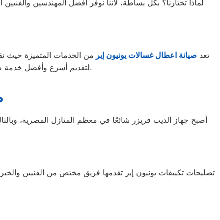
لماذا تختارنا؟ بكل بساطة، لأننا نوفر أفضل المهندسين والفنيين
تعد
صيانة اعطال غسالات يونيون إير
من الخدمات المتميزة حيث نقد
لتقديم أسرع وأفضل خدمة صيانة في هذه المحافظات. تقدم خدماتنا تصليحات فائقة الجودة والكفاءة في جميع أنحاء الجمهورية.
ص
أصبح جهاز الديب فريزر شائعًا في معظم المنازل المصرية، وبالتا
تصليحات تكييفات يونيون إير تقدمها فريق مختص من الفنيين والخبرا