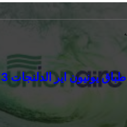
ة
يونيون اير الدلنجات 01092279973