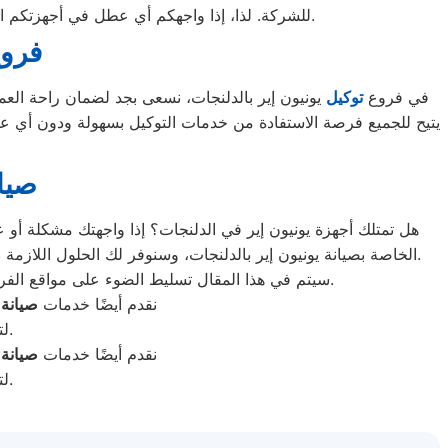
للشركة. لذا، إذا واجهكم أي عطل في أجهزتكم المنزلية، يمكنكم التواصل مباشرة عبر الأرقام المذكورة على الموقع الخاص بشركة الصيانة للحصول على الدعم اللازم.
فروع
في فروع
توكيل
يونيون إير بالدلنجات، نسعى بجد لضمان راحة الع
يتيح للجميع فرصة الاستفادة من خدمات التوكيل بسهولة ودون أي عق
صيا
هل تمتلك أجهزة يونيون إير في الدلنجات؟ إذا واجهتك مشكلة أو ع
الخاصة بصيانة يونيون إير بالدلنجات، وسنوفر لك الحلول اللازمة بسرعة وكفاءة. فريقنا متواجد على مدار الساعة لرصد أعطال الأجهزة وتقديم خدمات الصيانة مباشرة إلى منزلك لتوفير الوقت والجهد.
سيتم في هذا المقال تسليط الضوء على مواقع الفروع والخدمات التي تقدمها الشركة لتلبية احتياجات العملاء وحل مشكلات الأعطال التي قد تؤثر على راحة وسلامة الأسرة.
نقدم أيضًا خدمات
صيانة
م
لتغطية جميع الماركات، مع ضمان حلول احترافية وسريعة لكل الأعطال.
نقدم أيضًا خدمات
صيانة
م
لتغطية جميع الماركات، مع ضمان حلول احترافية وسريعة لكل الأعطال.