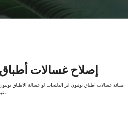
إصلاح غسالات أطباق ي
صيانة غسالات اطباق يونيون اير الدلنجات لو غسالة الأطباق يون
غيار أصلية. معانا هترجع الغسالة تشتغل زي الجديدة وتوفر وقتك ومجهودك.