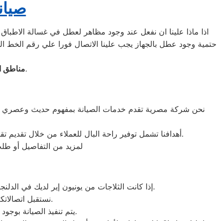
صيان
اذا ماذا علينا ان نفعل عند وجود مظاهر لعطل في غسالة الاطباق 
حتمية وجود عطل بالجهاز يجب علينا الاتصال فورا علي رقم الخط ا
الدلنجات، كوم حمادة، إيتاي البارود، بدر، دمنهور، محافظة البحيرة.
مناطق ا
نحن شركة مصرية تقدم خدمات الصيانة بمفهوم حديث وعصري باست
أهدافنا تشمل توفير راحة البال للعملاء من خلال تقديم تقديرات دقيقة للوقت والتكلفة، وضمان خدمة خالية من المفاجآت. بالإضافة إلى تقديم خدمة عملاء ممتازة من البداية إلى النهاية.
لمزيد من التفاصيل أو طل
إذا كانت الثلاجات من يونيون إير لديك في الدلنجات بحاجة إلى صيانة وإصلاح، فلا تتردد في الاتصال بنا وطلب مهندس الصيانة عن طريق الرقم المخصص للدعم الفني.
نستقبل اتصالاتكم يوميًا عدا الجمعة والعطلات الرسمية من الساعة التاسعة صباحًا حتى التاسعة مساءً.
يتم تنفيذ الصيانة بوجود مستشارين مختصين في أعمال التصليح والصيانة لفنيي تصليح ثلاجات يونيون إير في الدلنجات.