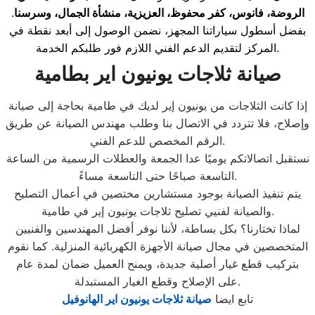
الروضة، فانوس، كفر محفوظ، العزيزية، منشأة الجمال، وسرسنا
.
بفضل أسطول سياراتنا المجهز، نضمن الوصول إلى أبعد نقطة في
المركز لتقديم الدعم الفني اللازم فور طلبكم الخدمة.
صيانة ثلاجات يونيون اير بطامية
إذا كانت الثلاجات من يونيون إير لديك في طامية بحاجة إلى صيانة
وإصلاح، فلا تتردد في الاتصال بنا وطلب مهندس الصيانة عن طريق
الرقم المخصص للدعم الفني.
نستقبل اتصالاتكم يوميًا عدا الجمعة والعطلات الرسمية من الساعة
التاسعة صباحًا حتى التاسعة مساءً.
يتم تنفيذ الصيانة بوجود مستشارين مختصين في أعمال التصليح
والصيانة لفنيي تصليح ثلاجات يونيون إير في طامية.
لماذا تختارنا؟ بكل بساطة، لأننا نوفر أفضل المهندسين والفنيين
المتخصصين في مجال صيانة الأجهزة الكهربائية المنزلية. كما نقوم
بتركيب قطع غيار أصلية جديدة، ويمنح العميل ضمان لمدة عام
على الإصلاح وقطع الغيار المستبدلة.
تابع ايضا
صيانة ثلاجات يونيون اير الهانوفيل