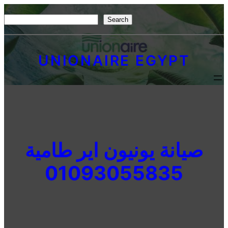
Skip
S
Search
to
e
content
a
UNIONAIRE EGYPT
r
c
h
صيانة يونيون اير طامية
01093055835