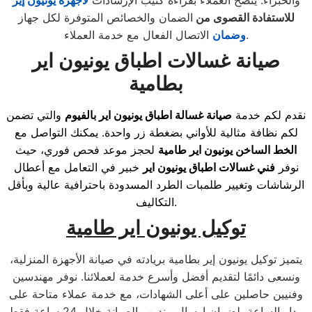
والخبراء. ينصح العملاء بقراءة كتيب الإرشادات
لأجهزة يونيون إير
للاستفادة القصوى من
الضمان والخصائص المتوفرة لكل جهاز
الاتصال الفعال مع خدمة العملاء.
وضمان
صيانة غسالات اطباق يونيون اير
بطامية
نقدم لكم خدمة
صيانة غسالة اطباق يونيون اير بالفيوم
والتي تضمن
لكم نظافة مثالية للأواني بضغطة زر واحدة. يمكنك التواصل مع
الخط الساخن يونيون اير طامية
لحجز موعد فحص فوري، حيث
نوفر
فني غسالات اطباق يونيون اير
خبير في التعامل مع أعطال
الرشاشات وتغيير طلمبات الطرد المسدودة باحترافية عالية وبأقل
التكاليف.
توكيل يونيون اير طامية
يتميز توكيل يونيون إير بطامية بريادته في صيانة الأجهزة المنزلية،
ونسعى دائمًا لتقديم أفضل وأسرع خدمة لعملائنا. نوفر مهندسين
وفنيين حاصلين على أعلى الشهادات، مع خدمة عملاء متاحة على
مدار الساعة، لضمان إرسال مندوب الصيانة خلال 24 ساعة فقط