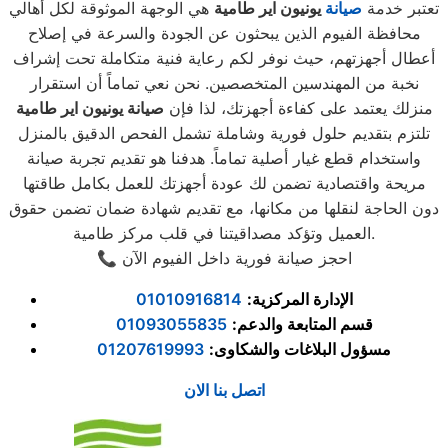
تعتبر خدمة
صيانة
يونيون اير طامية
هي الوجهة الموثوقة لكل أهالي
محافظة الفيوم الذين يبحثون عن الجودة والسرعة في إصلاح
أعطال أجهزتهم، حيث نوفر لكم رعاية فنية متكاملة تحت إشراف
نخبة من المهندسين المتخصصين. نحن نعي تماماً أن استقرار
منزلك يعتمد على كفاءة أجهزتك، لذا فإن
صيانة يونيون اير طامية
تلتزم بتقديم حلول فورية وشاملة تشمل الفحص الدقيق بالمنزل
واستخدام قطع غيار أصلية تماماً. هدفنا هو تقديم تجربة صيانة
مريحة واقتصادية تضمن لك عودة أجهزتك للعمل بكامل طاقتها
دون الحاجة لنقلها من مكانها، مع تقديم شهادة ضمان تضمن حقوق
العميل وتؤكد مصداقيتنا في قلب مركز طامية.
📞 احجز صيانة فورية داخل الفيوم الآن
الإدارة المركزية
:
01010916814
قسم المتابعة والدعم
:
01093055835
مسؤول البلاغات والشكاوى
:
01207619993
اتصل بنا الان