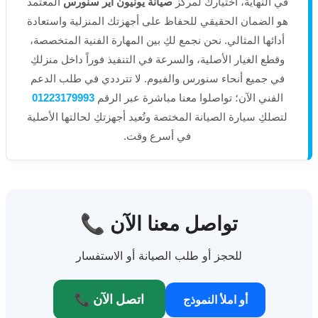
في النهاية، اختيارك لمركز
صيانة يونيون اير سنورس
المعتمد
هو الضمان الحقيقي للحفاظ على أجهزتك المنزلية واستعادة
أدائها المثالي. نحن نجمع لكِ بين المهارة الفنية المتخصصة،
وقطع الغيار الأصلية، والسرعة في التنفيذ فوراً داخل منزلكِ
في جميع أنحاء سنورس والفيوم. لا تترددي في طلب الدعم
الفني الآن؛ تواصلوا معنا مباشرة عبر الرقم
01223179993
لتصلكِ سيارة الصيانة المختصة وتُعيد أجهزتكِ لحالتها الأصلية
في أسرع وقت.
📞 تواصل معنا الآن
للحجز أو طلب الصيانة أو الاستفسار
📞 اتصل الآن
أو املأ النموذج