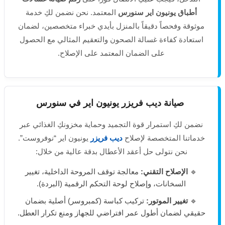
أطباق يونيون اير سنورس
المعتمد. نحن نضمن لكِ خدمة
موثوقة وفحصاً دقيقاً بالمنزل بأيدي خبراء متخصصين، لضمان
استعادة كفاءة غسالة الصحون والتعقيم المثالي مع الحصول
على الضمان المعتمد على الإصلاح.
صيانة ديب فريزر يونيون اير في سنورس
نضمن لكِ استمرار قوة التجميد وحماية مخزونكِ الغذائي عبر
خدماتنا المتخصصة لإصلاح
ديب فريزر
يونيون اير “نوفروست”.
نحن نتولى حل أعقد الأعطال بدقة عالية من خلال:
🔹
الإصلاح التقني:
معالجة توقف المروحة الداخلية، تغيير
السخانات، وإصلاح لوحة التحكم الرقمية (البردة).
🔹
تغيير الموتور:
تركيب كباسة (كمبروسر) أصلية بضمان
حقيقي لضمان أطول عمر افتراضي للجهاز ومنع تكرار العطل.