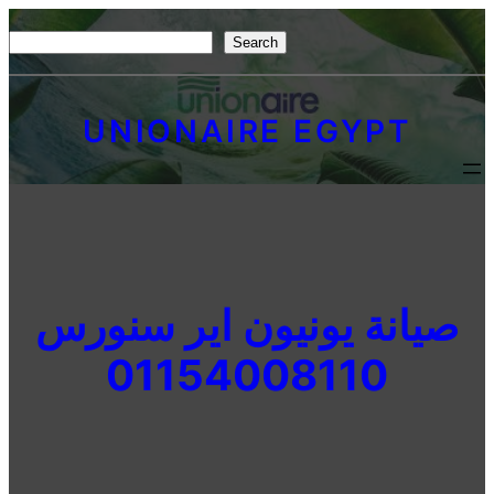
Skip
S
Search
to
e
content
a
UNIONAIRE EGYPT
r
c
h
صيانة يونيون اير سنورس
01154008110