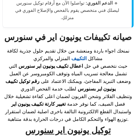
🔹
الدعم الفوري:
تواصلوا الآن مع أرقام توكيل سنورس
ليصلكِ فني متخصص يقوم بالفحص والإصلاح الفوري في
منزلكِ.
صيانه تكييفات يونيون اير في سنورس
نمنحك اجواء باردة ومنعشة من خلال تقديم حلول جذرية لكافة
مشاكل
التكييف
المنزلي والمركزي
حيث نتخصص في حل
اعطال تكييف يونيون اير سنورس
التي
تشمل معالجة تسريب المياه وتوقف الكومبروسر عن العمل
وضعف التبريد المفاجئ، ويمكنك الاعتماد على
رقم توكيل تكييف
يونيون اير بسنورس
لطلب خدمة الفحص الدوري
وتنظيف الفلاتر وشحن الفريون لضمان اعلى كفاءة تشغيلية خلال
فصل الصيف، كما نوفر خدمة
تغيير كارتة تكييف يونيون اير
واستبدال القطع الالكترونية التالفة باخرى اصلية لضمان استقرار
توزيع الهواء والتحكم الكامل في درجات الحرارة بدقة متناهية.
توكيل يونيون اير سنورس