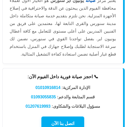
يعتبر مركز
صيانة
يونيون اير سنورس
هو الخيار الأول لعملاء
محافظة الفيوم الذين يبحثون عن الدقة والاحترافية في إصلاح
الأجهزة المنزلية. نحن نلتزم بتقديم خدمة صيانة متكاملة داخل
مدينة سنورس والقرى التابعة لها، معتمدين على فريق من
الفنيين المدربين على أعلى مستوى للتعامل مع كافة أعطال
يونيون اير. بفضل تواجدنا القوي في سنورس، نضمن لك
سرعة الاستجابة لطلبك وإصلاح جهازك في المنزل باستخدام
قطع غيار أصلية تضمن استعادة كفاءة التشغيل المثالية.
📞 احجز صيانة فورية داخل الفيوم الآن:
الإدارة المركزية:
01010916814
قسم المتابعة والدعم:
01093055835
مسؤول البلاغات والشكاوى:
01207619993
اتصل بنا الآن