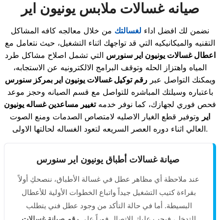
صيانه غسالات ملابس يونيون اير
نضمن لك افضل اداء
لغسالتك
من خلال معالجه كافه المشاكل
التقنيه والميكانيكيه التي قد تواجهك اثناء التشغيل، حيث نتعامل مع
اعطال غسالات يونيون اير سنورس
التي تشمل اصلاح مشاكل طرد
المياه واهتزاز الحله وتوقف البرامج الالكترونيه عن الاستجابه،
ويمكنك التواصل عبر
رقم توكيل غسالات يونيون اير بمركز سنورس
باعتباره وسيلتك المباشره للتواصل مع قسم الصيانه وحجز موعد
فحص فوري لجهازك، كما نوفر خدمه
تغيير مساعدين غساله يونيون
اير
وتوفير قطع الغيار الاصليه لامتصاص الصدمات ومنع الصوت
العالي اثناء دوره العصر السريعه لتعود الغساله لحالتها الاولى.
صيانة غسالات أطباق يونيون اير سنورس
عند ملاحظة أي مظاهر عطل في غسالة الأطباق، ننصحكِ أولاً
بقراءة كتيب التشغيل جيداً واتباع الخطوات الأولية للأعطال
البسيطة. أما في حالة التأكد من وجود عطل فني يتطلب
التدخل، فيجب عليكِ الاتصال فوراً على
رقم صيانة غسالات