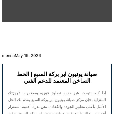
menna
May 19, 2026
صيانة يونيون اير بركة السبع | الخط
الساخن المعتمد للدعم الفني
إذا كنت تبحث عن خدمة تصليح فورية ومضمونة لأجهزتك
المنزلية، فإن مركز صيانة يونيون اير بركة السبع يقدم لك الحل
الأمثل بأعلى معايير الجودة والكفاءة. نحن ندرك أهمية استقرار
أجهزتك، لذلك يلتزم فرع صيانة يونيون اير بركة السبع بتوفير