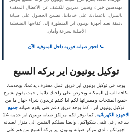
مهندسين خبراء وفنيين مدربين للكشف عن الأعطال المعقدة
بالمنزل. باعتمادك على خدماتنا، تضمن الحصول على صيانة
دقيقة تعيد أجهزة يونيون اير المتطورة إلى كفاءتها التشغيلية
الأصلية بسرعة وأمان.
📞 احجز صيانة فورية داخل المنوفية الآن
توكيل يونيون اير بركه السبع
يوجد فى توكيل يونيون اير فريق عمل محترف يدعمك ويخدمك
بكافه السبل الممكنه ويحرص على راحتك دائما , حيث يقوم بشرح
جميع المنتجات ومميزاتها لكم اذا كنتم تريدون شراء جهاز ما من
توكيل يونيون اير , كما يوجد فريق دعم فنى يقوم صيانه
جميع
الاجهزه الكهربائيه
, كما توفر لكم مرلكز صيانه يونيون اير خدمه 24
ساعه , فى تلقى شكواكم , وايضا يصلكم الفنيين الى منزل لصيانه
اجهزتكم . لدي مركز صيانه يونيون اير بركه السبع من هم علي