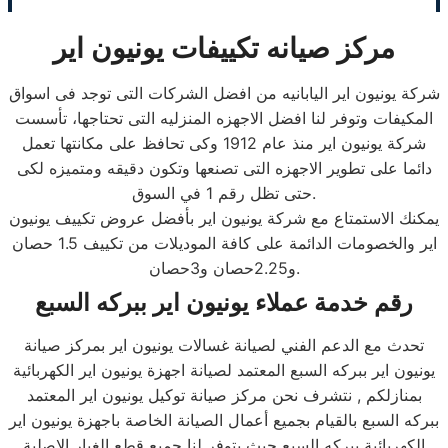
مركز صيانه تكييفات يونيون اير
شركة يونيون اير اليابانيه من افضل الشركات التى توجد فى اسواق
المكيفات وتوفر لنا افضل الاجهزه المنزليه التى تحتاجها، تأسست
شركة يونيون اير منذ عام 1912 وكى تحافظ على مكانتها تعمل
دائما على تطوير الاجهزه التى تصنعها وتكون دقيقه ومتميزه لكى
حتى تظل رقم 1 في السوق.
يمكنك الاستمتاع مع شركة يونيون اير بأفضل عروض تكييف يونيون
اير والخصومات الدائمة على كافة الموديلات من تكييف 1.5 حصان
و2.25حصان و3حصان.
رقم خدمة عملاء يونيون اير ببركه السبع
تحدث مع الدعم الفني لصيانة غسالات يونيون اير بمركز صيانة
يونيون اير ببركه السبع المعتمد لصيانة اجهزة يونيون اير الكهربائية
بمنازلكم , نتشرف نحن مركز صيانة توكيل يونيون اير المعتمد
ببركه السبع بالقيام بجميع أعمال الصيانة الخاصة باجهزة يونيون اير
الكهربائية ببركه السبع حيث يتوفر لنا جميع قطع الغيار الاصلية