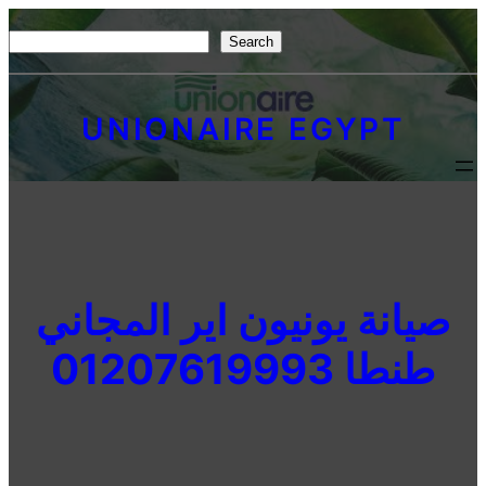
Skip
S
Search
to
e
content
a
UNIONAIRE EGYPT
r
c
h
صيانة يونيون اير المجاني
طنطا 01207619993