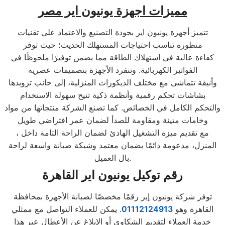
مميزات اجهزة يونيون اير مصر
تتميز أجهزة يونيون اير بجودة التصنيع والاعتماد على تقنيات
متطورة تناسب احتياجات المستهلك الحديث؛ حيث توفر
كفاءة عالية في استهلاك الطاقة مما يضمن توفيرًا ملحوظًا في
الفواتير الكهربائية. وتنفرد الأجهزة بتصميمات عصرية
وأنيقة تتماشى مع مختلف الديكورات المنزلية، إلى جانب تزويدها
بشاشات تحكم رقمية وأنظمة ذكية تتيح سهولة الاستخدام
والتحكم الكامل في الخصائص. كما تصنع الشركة منتجاتها من مواد
وخامات متينة ومقاومة للصدأ لضمان عمر افتراضي طويل
، مع تقديم ميزة التشغيل الهادئ لضمان الراحة التامة داخل
المنزل، مدعومة دائمًا بضمان معتمد وشبكة صيانة واسعة لراحة
بال العميل.
رقم توكيل يونيون اير القاهرة
توفر شركة يونيون إير رقمًا مخصصًا لصيانة الأجهزة بمحافظة
القاهرة وهو
01112124913
. يمكن للعملاء التواصل مع ممثلي
خدمة العملاء لتقديم الشكاوى أو الإبلاغ عن الأعطال عبر هذا