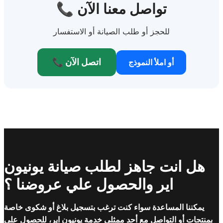
📞 تواصل معنا الآن
للحجز أو طلب الصيانة أو الاستفسار
📞 اتصل الآن
أو املأ النموذج
هل انت جاهز لطلب صيانة يونيون
اير والحصول علي عروضنا ؟
يمكننا المساعدة سواء كنت ترغب بتسجيل بلاغ أو شكوى خاصة
بمنتجات أو التواصل مع أحد ممثلي خدمة يونيون اير، للحصول على