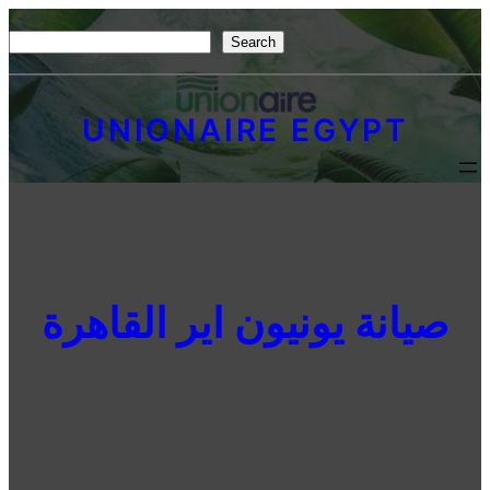
Skip
S
Search
to
e
content
a
UNIONAIRE EGYPT
r
c
h
صيانة يونيون اير القاهرة