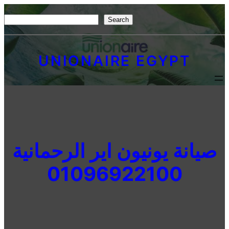
Skip
S
Search
to
e
content
a
UNIONAIRE EGYPT
r
c
h
صيانة يونيون اير الرحمانية
01096922100