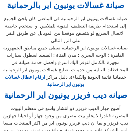
صيانة غسالات يونيون اير بالرحمانية
صيانه غسالات يونيون اير الرحمانية في الماضي كان يلجئ الجميع
إلى استخدام طريقة التنظيف اليدوية للملابس او استخدم خاصية
الاتصال السريع لو بتتصفح موقعنا من الموبايل عن طريق النقر
على الزر التالي
صيانة غسالات يونيون اير الرحمانية تغطى جميع مناطق الجمهورية
القاهرة ؛ الوجه البحري ؛ مدن القناة ؛ الصعيد اسطول سيارات
مجهزة بالكامل لنوفر اليك اسرع وافضل خدمة صيانة في
المحافظات التالية من خدمات تصليح غسالات يونيون اير الرحمانية
خدماتنا فائقة الجودة والكفاءة. دليل مراكز
ارقام اعطال غسالات
يونيون اير الرحمانية
صيانه ديب فريزر يونيون اير الرحمانية
أصبح جهاز الديب فريزر ذو انتشار واسع في معظم البيوت
المصرية فنادرا لا يخلو بيت مصرى من وجود جهاز أو احيانا جهازين
ديب فريزر و بما ان ديب فريزر يونيون اير من اكثر المنتجات مبيعا
لدى الشركة فلابد من وجود فريق صيانة ديب فريزر يونيون اير ذو