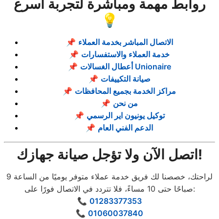
روابط مهمة ومباشرة لتجربة أسرع
💡
الاتصال المباشر بخدمة العملاء
📌
خدمة العملاء والاستفسارات
📌
أعطال الغسالات Unionaire
📌
صيانة التكييفات
📌
مراكز الخدمة بجميع المحافظات
📌
من نحن
📌
توكيل يونيون اير الرسمي
📌
الدعم الفني العام
📌
اتصل الآن ولا تؤجل صيانة جهازك!
لراحتك، خصصنا لك فريق خدمة عملاء متوفر يوميًا من الساعة 9
صباحًا حتى 10 مساءً، فلا تتردد في الاتصال فورًا على:
📞
01283377353
📞
01060037840