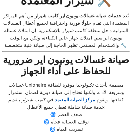
شيزار المعتمدة 🛠️
تُعد
خدمات صيانة غسالات يونيون اير كامب شيزار
من أهم المراكز
المعتمدة التي تقدم حلولًا فورية واحترافية لجميع أعطال الغسالات
المنزلية داخل منطقة
كامب شيزار
بالإسكندرية. إن امتلاك غسالة
يونيون اير يعني امتلاك جهاز عالي الكفاءة، ولكن مع الوقت
والاستخدام المستمر، تظهر الحاجة إلى صيانة فنية متخصصة 🔧.
صيانة غسالات يونيون اير ضرورية
للحفاظ على أداء الجهاز
غسالات Unionaire مصممة بأحدث تكنولوجيا موفرة للطاقة
وسريعة الأداء، ولكنها تحتاج إلى صيانة دورية لضمان استمرار
كفاءتها. ويقوم
مركز الصيانة المعتمد
في
كامب شيزار
بتقديم
خدمة صيانة شاملة تغطي جميع الأعطال:
🌀 ضعف العصر
🌀 توقف الغسالة فجأة
🌀 تسريب المياه