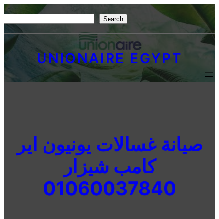
Skip
S
Search
to
e
content
a
UNIONAIRE EGYPT
r
c
h
صيانة غسالات يونيون اير
كامب شيزار
01060037840