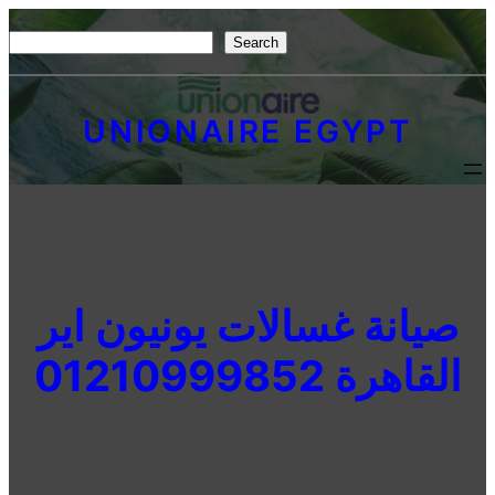
Skip
S
Search
to
e
content
a
UNIONAIRE EGYPT
r
c
h
صيانة غسالات يونيون اير
القاهرة 01210999852