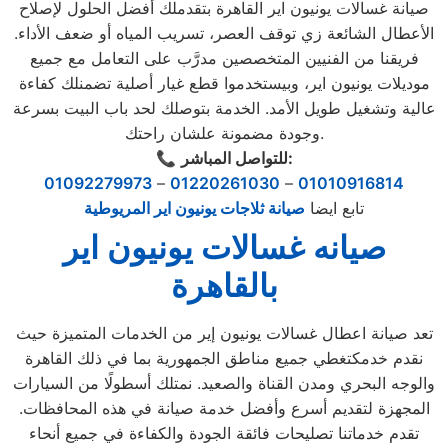
صيانة غسالات يونيون اير القاهرة بتقدملك أفضل الحلول لإصلاح
الأعطال الشائعة زي توقف العصر، تسريب المياه أو ضعف الأداء.
فريقنا من الفنيين المتخصصين مدرَّب على التعامل مع جميع
موديلات يونيون اير، وبيستخدموا قطع غيار أصلية تضمنلك كفاءة
عالية وتشغيل طويل الأمد. الخدمة بتوصلك لحد باب البيت بسرعة
وجودة مضمونة علشان راحتك.
للتواصل المباشر:
📞
01092279973
–
01220261030
–
01010916814
تابع ايضا
صيانة ثلاجات يونيون اير المريوطية
صيانه غسالات يونيون اير
بالقاهرة
تعد صيانة اعطال غسالات يونيون إير من الخدمات المتميزة حيث
نقدم خدمكتغطي جميع مناطق الجمهورية بما في ذلك القاهرة
والوجه البحري ومدن القناة والصعيد. نمتلك أسطولًا من السيارات
المجهزة لتقديم أسرع وأفضل خدمة صيانة في هذه المحافظات.
تقدم خدماتنا تصليحات فائقة الجودة والكفاءة في جميع أنحاء