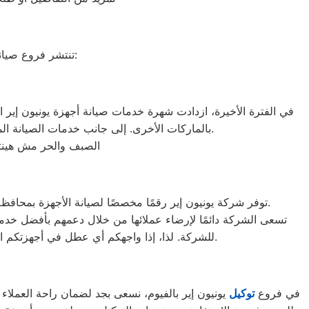
تنتشر فروع صيانة يونيون إير في العديد من المحافظات لتقديم خدمات الصيانة والدعم للعملاء، وتشمل:
في الفترة الأخيرة، ازدادت شهرة خدمات صيانة أجهزة يونيون إير ا
بالماركات الأخرى. إلى جانب خدمات الصيانة الممتازة وخدمات ما بعد البيع، تحظى الشركة بثقة عالية من العملاء الذين يفضلون منتجاتها ويعتبرونها خيارًا آمنًا ومميزًا.
الصبف والحر مش هينتهي
توفر شركة يونيون إير رقمًا مخصصًا لصيانة الأجهزة بمحافظة الفيوم وهو 01112124913. يمكن للعملاء التواصل مع ممثلي خدمة العملاء لتقديم الشكاوى أو الإبلاغ عن الأعطال عبر هذا الرقم.
تسعى الشركة دائمًا لإرضاء عملائها من خلال دعمهم بأفضل خدما
للشركة. لذا، إذا واجهكم أي عطل في أجهزتكم المنزلية، يمكنكم التواصل مباشرة عبر الأرقام المذكورة على الموقع الخاص بشركة الصيانة للحصول على الدعم اللازم.
في فروع
توكيل
يونيون إير بالفيوم، نسعى بجد لضمان راحة العملاء