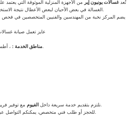
تُعد
غسالات يونيون إير
من الأجهزة المنزلية الموثوقة التي يعتمد عل
لتقديم الدعم الفني المتكامل.
الغسالة في بعض الأحيان لبعض الأعطال نتيجة الاستخد
يضم المركز نخبة من المهندسين والفنيين المتخصصين في فحص وإصل
عايز تعمل صيانة غسالا
، أطسا، سنورس، طامية، أبشواي، يوسف الصديق، الفيوم الجديدة، الشواشنة، محافظة الفيوم.
مناطق الخدمة :
مع توفير فريق دعم فني جاهز لتلقي البلاغات يوميًا من الساعة التاسعة صباحًا حتى التاسعة مساءً (عدا يوم الجمعة والعطلات الرسمية).
نلتزم بتقديم خدمة سريعة داخل
الفيوم
، وسيصلكم الفني في أسرع وقت لإعادة جهازكم إلى أفضل حال.
للحجز أو طلب فني متخصص، يمكنكم التواصل عب