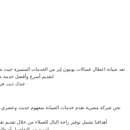
ص
تعد صيانة اعطال غسالات يونيون إير من الخدمات المتميزة حيث نق
لتقديم أسرع وأفضل خدمة صيا
عندك ديب فريز
نحن شركة مصرية تقدم خدمات الصيانة بمفهوم حديث وعصري باست
أهدافنا تشمل توفير راحة البال للعملاء من خلال تقديم تقديرات دقيقة للوقت والتكلفة، وضمان خدمة خالية من المفاجآت. بالإضافة إلى تقديم خدمة عملاء ممتازة من البداية إلى النهاية.
لمزيد من التفاصيل أو طل