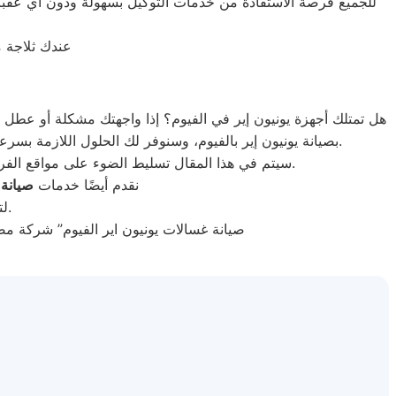
للجميع فرصة الاستفادة من خدمات التوكيل بسهولة ودون أي عقبا
عندك ثلاجة 
هل تمتلك أجهزة يونيون إير في الفيوم؟ إذا واجهتك مشكلة أو عطل ف
بصيانة يونيون إير بالفيوم، وسنوفر لك الحلول اللازمة بسرعة وكفاءة. فريقنا متواجد على مدار الساعة لرصد أعطال الأجهزة وتقديم خدمات الصيانة مباشرة إلى منزلك لتوفير الوقت والجهد.
سيتم في هذا المقال تسليط الضوء على مواقع الفروع والخدمات التي تقدمها الشركة لتلبية احتياجات العملاء وحل مشكلات الأعطال التي قد تؤثر على راحة وسلامة الأسرة.
نقدم أيضًا خدمات
صيانة
م
لتغطية جميع الماركات، مع ضمان حلول احترافية وسريعة لكل الأعطال.
صيانة غسالات يونيون اير الفيوم” شركة م