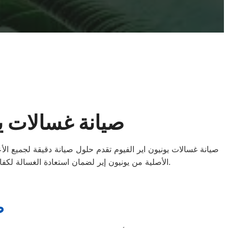
صيانة غسالات ي
صيانة غسالات يونيون اير الفيوم تقدم حلول صيانة دقيقة لجميع ال
الأصلية من يونيون إير لضمان استعادة الغسالة لكفاءتها الكاملة. نصل إليك أينما كنت داخل محافظة الفيوم لتقديم خدمة سريعة وموثوقة توفر راحة عملائنا وثقتهم المستمرة.
ص