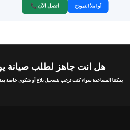
📞 اتصل الآن
أو املأ النموذج
هل انت جاهز لطلب صيانة يو
يمكننا المساعدة سواء كنت ترغب بتسجيل بلاغ أو شكوى خاصة بمن