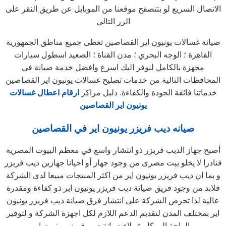
الاتصال السريع لو بتتصفح موقعنا من الموبايل عن طريق النقر على
الزر التالي
صيانة غسالات يونيون اير القصاصين تغطى جميع مناطق الجمهورية
القاهرة ؛ الوجه البحري ؛ مدن القناة ؛ الصعيد اسطول سيارات
مجهزة بالكامل لنوفر اليك اسرع وافضل خدمة صيانة في
المحافظات التالية من خدمات تصليح غسالات يونيون اير القصاصين
خدماتنا فائقة الجودة والكفاءة. دليل مراكز
ارقام اعطال غسالات
يونيون اير القصاصين
صيانه ديب فريزر يونيون اير في القصاصين
أصبح جهاز الديب فريزر ذو انتشار واسع في معظم البيوت المصرية
فنادرا لا يخلو بيت مصرى من وجود جهاز أو احيانا جهازين ديب فريزر
و بما ان ديب فريزر يونيون اير من اكثر المنتجات مبيعا لدى الشركة
فلابد من وجود فريق صيانة ديب فريزر يونيون اير ذو كفاءة ومقدرة
عالية لذا تحرص الشركة على انتشار فرق صيانة ديب فريزر يونيون
اير بمختلف المدن لتقديم الدعم اللازم لكل اجهزة الشركة و لتوفير
الراحة الى كل عملاء صيانة ديب فريزر يونيون اير .