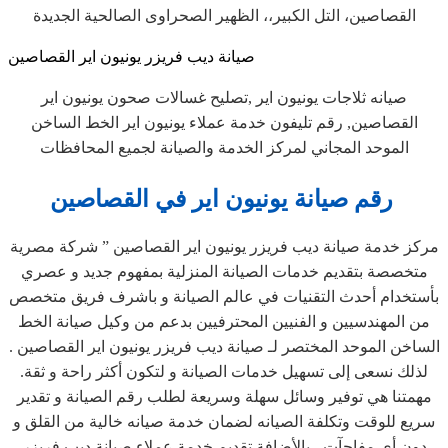
القصاصين، التل الكبير،، الظهير الصحراوى الصالحية الجديدة
صيانة ديب فريزر يونيون اير القصاصين
صيانه ثلاجات يونيون اير ,تصليح غسالات صحون يونيون اير
القصاصين, رقم تليفون خدمة عملاء يونيون اير الخط الساخن
الموحد المجاني لمركز الخدمة والصيانة لجميع المحافظات
رقم صيانة يونيون اير في القصاصين
مركز خدمة صيانة ديب فريزر يونيون اير القصاصين ” شركة مصرية
متخصصة بتقديم خدمات الصيانة المنزلية بمفهوم جديد و عصري
بأستخدام أحدث التقنيات في عالم الصيانة و باشرف فريق متخصص
من المهندسيين و الفنيين المحترفيين بدعم من وكيل صيانة الخط
الساخن الموحد المختصر لـ صيانة ديب فريزر يونيون اير القصاصين .
لذلك نسعى إلى تسهيل خدمات الصيانة و لتكون أكثر راحة و ثقة.
مهمتنا هي توفير وسائل سهلة وسريعة لطلب رقم الصيانة و تقدير
سريع للوقت وتكلفة الصيانه لضمان خدمة صيانه خالية من القلق و
دون أي مفاجآت ، بالأضافة تقديم خدمة عملاء صيانة ديب فريزر