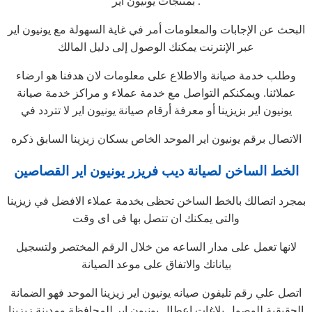
بمنتجات يونيون اير .
البحث عن الإجابات والمعلومات أمر في غاية السهولة مع يونيون اير
عبر الإنترنت يمكنك الوصول إلى دليل المالك
وطلب خدمة صيانة والاطلاع على معلومات لان هدفنا هو ارضاء
عملائنا. ويمكنكم التواصل مع خدمة عملاء و مراكز خدمة صيانة
يونيون اير بزيزينا أو معرفة أرقام صيانة يونيون اير لا تتردد في
الاتصال برقم يونيون اير الموحد الخاص بسكان زيزينا السابق ذكره
الخط الساخن لصيانة ديب فريزر يونيون اير القصاصين
بمجرد اتصالك بالخط الساخن تحظى بخدمة عملاء الافضل في زيزينا
والتى يمكنك ان تتصل بها فى اى وقت
لانها تعمل على مدار الساعه من خلال الرقم المختصر ولتسجيل
بياناتك والاتفاق على موعد الصيانة
اتصل علي رقم تليفون صيانه يونيون اير زيزينا الموحد فهو الضمانة
الحقيقية للوصول بلاغات اعطال يونيون اير للمحافظة ومدينة زيزينا