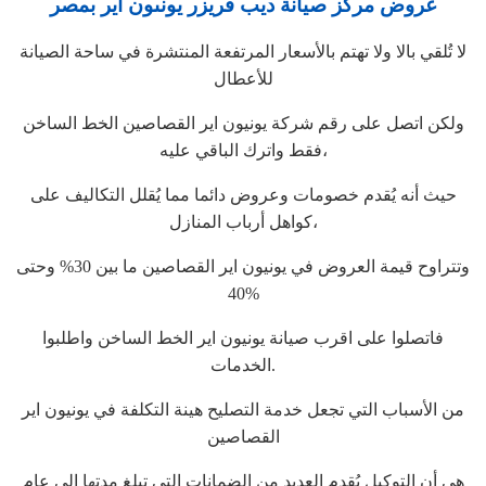
عروض مركز صيانة ديب فريزر يونىون اير بمصر
لا تُلقي بالا ولا تهتم بالأسعار المرتفعة المنتشرة في ساحة الصيانة
للأعطال
ولكن اتصل على رقم شركة يونيون اير القصاصين الخط الساخن
فقط واترك الباقي عليه،
حيث أنه يُقدم خصومات وعروض دائما مما يُقلل التكاليف على
كواهل أرباب المنازل،
وتتراوح قيمة العروض في يونيون اير القصاصين ما بين 30% وحتى
40%
فاتصلوا على اقرب صيانة يونيون اير الخط الساخن واطلبوا
الخدمات.
من الأسباب التي تجعل خدمة التصليح هينة التكلفة في يونيون اير
القصاصين
هي أن التوكيل يُقدم العديد من الضمانات التي تبلغ مدتها إلى عام