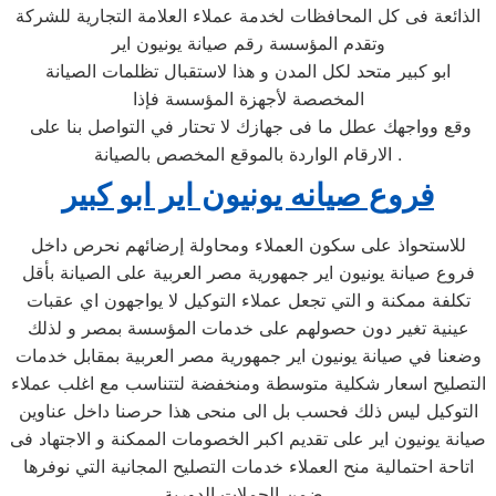
الذائعة فى كل المحافظات لخدمة عملاء العلامة التجارية للشركة
وتقدم المؤسسة رقم صيانة يونيون اير
ابو كبير متحد لكل المدن و هذا لاستقبال تظلمات الصيانة
المخصصة لأجهزة المؤسسة فإذا
وقع وواجهك عطل ما فى جهازك لا تحتار في التواصل بنا على
الارقام الواردة بالموقع المخصص بالصيانة .
فروع صيانه يونيون اير ابو كبير
للاستحواذ على سكون العملاء ومحاولة إرضائهم نحرص داخل
فروع صيانة يونيون اير جمهورية مصر العربية على الصيانة بأقل
تكلفة ممكنة و التي تجعل عملاء التوكيل لا يواجهون اي عقبات
عينية تغير دون حصولهم على خدمات المؤسسة بمصر و لذلك
وضعنا في صيانة يونيون اير جمهورية مصر العربية بمقابل خدمات
التصليح اسعار شكلية متوسطة ومنخفضة لتتناسب مع اغلب عملاء
التوكيل ليس ذلك فحسب بل الى منحى هذا حرصنا داخل عناوين
صيانة يونيون اير على تقديم اكبر الخصومات الممكنة و الاجتهاد فى
اتاحة احتمالية منح العملاء خدمات التصليح المجانية التي نوفرها
ضمن الحملات الدورية .