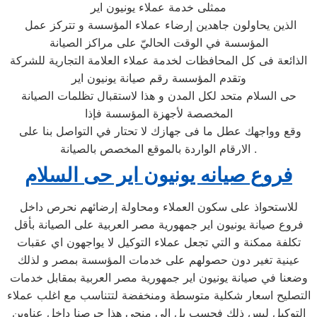
ممثلى خدمة عملاء يونيون اير
الذين يحاولون جاهدين إرضاء عملاء المؤسسة و تتركز عمل
المؤسسة في الوقت الحاليّ على مراكز الصيانة
الذائعة فى كل المحافظات لخدمة عملاء العلامة التجارية للشركة
وتقدم المؤسسة رقم صيانة يونيون اير
حى السلام متحد لكل المدن و هذا لاستقبال تظلمات الصيانة
المخصصة لأجهزة المؤسسة فإذا
وقع وواجهك عطل ما فى جهازك لا تحتار في التواصل بنا على
الارقام الواردة بالموقع المخصص بالصيانة .
فروع صيانه يونيون اير حى السلام
للاستحواذ على سكون العملاء ومحاولة إرضائهم نحرص داخل
فروع صيانة يونيون اير جمهورية مصر العربية على الصيانة بأقل
تكلفة ممكنة و التي تجعل عملاء التوكيل لا يواجهون اي عقبات
عينية تغير دون حصولهم على خدمات المؤسسة بمصر و لذلك
وضعنا في صيانة يونيون اير جمهورية مصر العربية بمقابل خدمات
التصليح اسعار شكلية متوسطة ومنخفضة لتتناسب مع اغلب عملاء
التوكيل ليس ذلك فحسب بل الى منحى هذا حرصنا داخل عناوين