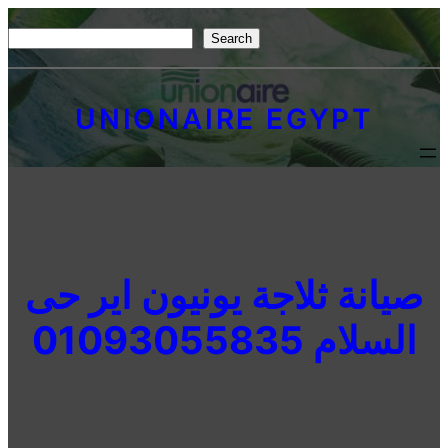
Skip
S
Search
to
e
content
a
UNIONAIRE EGYPT
r
c
h
صيانة ثلاجة يونيون اير حى
السلام 01093055835