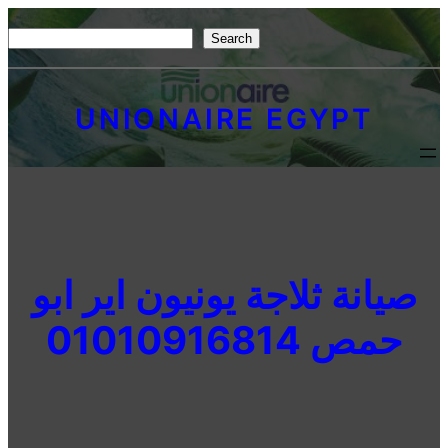
Skip
S
Search
to
e
content
a
UNIONAIRE EGYPT
r
c
h
صيانة ثلاجة يونيون اير ابو
حمص 01010916814