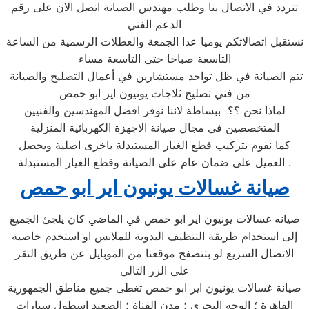
تتردد في الاتصال بنا وطلب مهندس الصيانة اتصل الان على رقم
الدعم الفني
نستقبل اتصالاتكم يوميا عدا الجمعة والعطلات الرسمية من الساعة
التاسعة صباحا حتى التاسعة مساء
تتم الصيانة في ظل تواجد مستشارين في أعمال التصليح والصيانة
من فني تصليح ثلاجات يونيون اير ابو حمص
لماذا نحن ؟؟ ببساطة لاننا نوفر افضل المهندسين والفنيين
المتخصصين في مجال صيانة الاجهزة الكهربائية المنزلية
كما نقوم بتركيب قطع الغيار المستبدلة باخرى اصلية ويحصل
العميل على ضمان عام على الصيانة وقطع الغيار المستبدلة .
صيانة غسالات يونيون اير ابو حمص
صيانه غسالات يونيون اير ابو حمص في الماضي كان يلجئ الجميع
إلى استخدام طريقة التنظيف اليدوية للملابس او استخدم خاصية
الاتصال السريع لو بتتصفح موقعنا من الموبايل عن طريق النقر
على الزر التالي
صيانة غسالات يونيون اير ابو حمص تغطى جميع مناطق الجمهورية
القاهرة ؛ الوجه البحري ؛ مدن القناة ؛ الصعيد اسطول سيارات