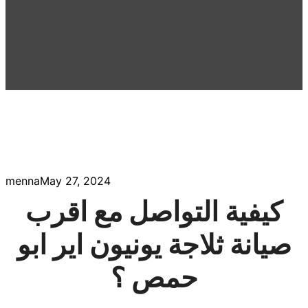
menna
May 27, 2024
كيفية التواصل مع اقرب
صيانة ثلاجة يونيون اير ابو
حمص ؟