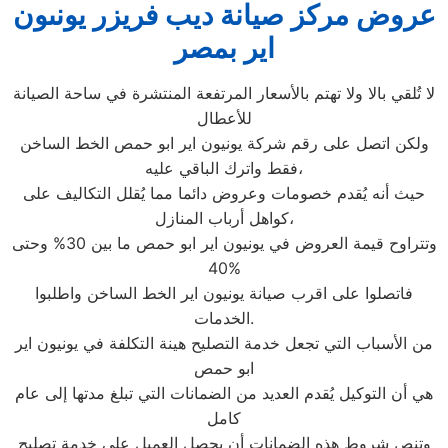
عروض مركز صيانة ديب فريزر يونىون
اير بمصر
لا تُلقي بالا ولا تهتم بالأسعار المرتفعة المنتشرة في ساحة الصيانة
للأعطال
ولكن اتصل على رقم شركة يونيون اير ابو حمص الخط الساخن
فقط واترك الباقي عليه،
حيث أنه يُقدم خصومات وعروض دائما مما يُقلل التكاليف على
كواهل أرباب المنازل،
وتتراوح قيمة العروض في يونيون اير ابو حمص ما بين 30% وحتى
40%
فاتصلوا على اقرب صيانة يونيون اير الخط الساخن واطلبوا
الخدمات.
من الأسباب التي تجعل خدمة التصليح هينة التكلفة في يونيون اير
ابو حمص
هي أن التوكيل يُقدم العديد من الضمانات التي تبلغ مدتها إلى عام
كامل
وتنص شروط هذه الضمانات أن يحصل العميل على خدمة تصليح