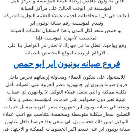
الذين يحاولون جاهدين إرضاء عملاء المؤسسة و تتركز عمل
المؤسسة في الوقت الحاليّ على مراكز الصيانة
الذائعة فى كل المحافظات لخدمة عملاء العلامة التجارية للشركة
وتقدم المؤسسة رقم صيانة يونيون اير
ابو حمص متحد لكل المدن و هذا لاستقبال تظلمات الصيانة
المخصصة لأجهزة المؤسسة فإذا
وقع وواجهك عطل ما فى جهازك لا تحتار في التواصل بنا على
الارقام الواردة بالموقع المخصص بالصيانة .
فروع صيانه يونيون اير ابو حمص
للاستحواذ على سكون العملاء ومحاولة إرضائهم نحرص داخل
فروع صيانة يونيون اير جمهورية مصر العربية على الصيانة بأقل
تكلفة ممكنة و التي تجعل عملاء التوكيل لا يواجهون اي عقبات
عينية تغير دون حصولهم على خدمات المؤسسة بمصر و لذلك
وضعنا في صيانة يونيون اير جمهورية مصر العربية بمقابل خدمات
التصليح اسعار شكلية متوسطة ومنخفضة لتتناسب مع اغلب عملاء
التوكيل ليس ذلك فحسب بل الى منحى هذا حرصنا داخل عناوين
صيانة يونيون اير على تقديم اكبر الخصومات الممكنة و الاجتهاد فى