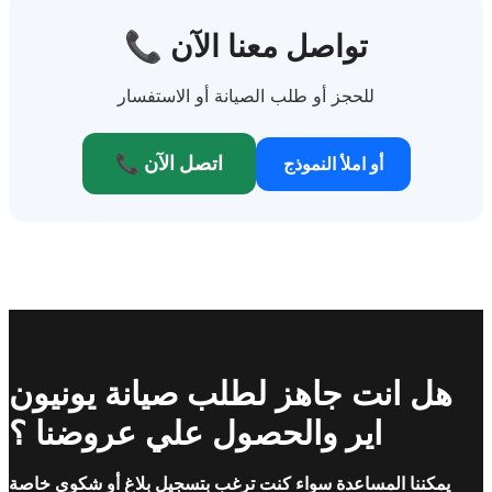
📞 تواصل معنا الآن
للحجز أو طلب الصيانة أو الاستفسار
📞 اتصل الآن
أو املأ النموذج
هل انت جاهز لطلب صيانة يونيون
اير والحصول علي عروضنا ؟
يمكننا المساعدة سواء كنت ترغب بتسجيل بلاغ أو شكوى خاصة