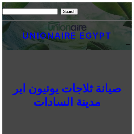
Skip
S
Search
to
e
content
a
UNIONAIRE EGYPT
r
c
h
صيانة ثلاجات يونيون اير
مدينة السادات