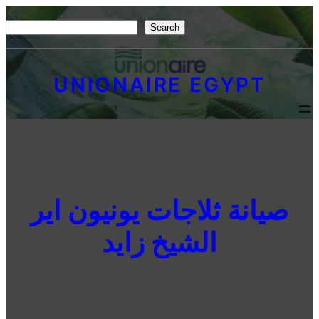
Skip
S
Search
to
e
content
a
UNIONAIRE EGYPT
r
c
h
صيانة ثلاجات يونيون اير
الشيخ زايد