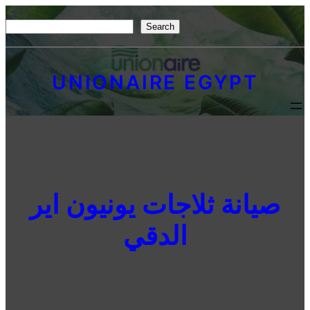
Skip
S
Search
to
e
content
a
UNIONAIRE EGYPT
r
c
h
صيانة ثلاجات يونيون اير
الدقي