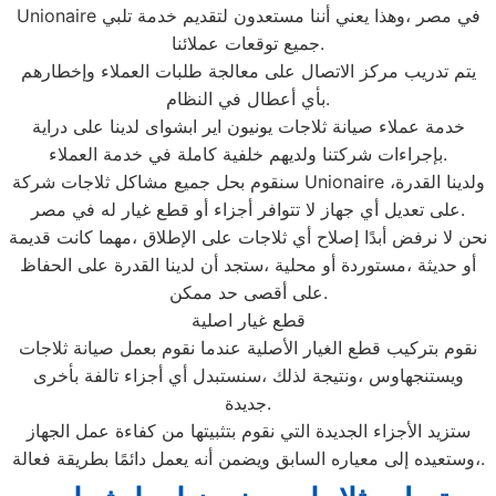
Unionaire في مصر ،وهذا يعني أننا مستعدون لتقديم خدمة تلبي
جميع توقعات عملائنا.
يتم تدريب مركز الاتصال على معالجة طلبات العملاء وإخطارهم
بأي أعطال في النظام.
خدمة عملاء صيانة ثلاجات يونيون اير ابشواى لدينا على دراية
بإجراءات شركتنا ولديهم خلفية كاملة في خدمة العملاء.
سنقوم بحل جميع مشاكل ثلاجات شركة Unionaire ،ولدينا القدرة
على تعديل أي جهاز لا تتوافر أجزاء أو قطع غيار له في مصر.
نحن لا نرفض أبدًا إصلاح أي ثلاجات على الإطلاق ،مهما كانت قديمة
أو حديثة ،مستوردة أو محلية ،ستجد أن لدينا القدرة على الحفاظ
على أقصى حد ممكن.
قطع غيار اصلية
نقوم بتركيب قطع الغيار الأصلية عندما نقوم بعمل صيانة ثلاجات
ويستنجهاوس ،ونتيجة لذلك ،سنستبدل أي أجزاء تالفة بأخرى
جديدة.
ستزيد الأجزاء الجديدة التي نقوم بتثبيتها من كفاءة عمل الجهاز
،وستعيده إلى معياره السابق ويضمن أنه يعمل دائمًا بطريقة فعالة.