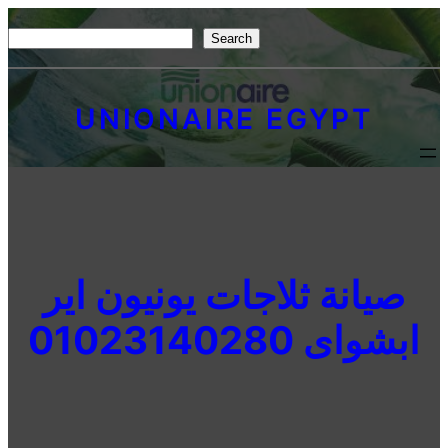
Skip
S
Search
to
e
content
a
UNIONAIRE EGYPT
r
c
h
صيانة ثلاجات يونيون اير
ابشواى 01023140280