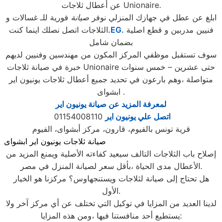
عن أعطال ثلاجات Unionaire.
ابلغ عن عطل في جهازك المنزلي نوفر
صيانة
فورية للـ غسالات و
فنيين مدربين و قطع اصلية
.EG.
الثلاجات اتصل نصلك اينما كنت
بضمان شامل
سوف تستقبل موظفي المركز المكون من مهندسين وفنيين لديهم
خبرة في صيانة ثلاجات Unionaire حتى عشرين – خمس سنوات
متواصلة ،وهم بارعون في تحديد جميع أعطال ثلاجات يونيون اير
ابشواى .
لمعرفة المزيد عن صيانة يونيون اير
اتصل علي يونيون اير
01154008110
قرية تونس بالفيوم، قارون، مركز أبشواى، الفيوم
صيانة ثلاجات يونيون اير ابشواى
إصلاح باب الثلاجات التالف سيعيد كفاءته الأصلية ويمنع المزيد من
الأعطال مدى الحياة ،بأقل سعر لصيانة المنزل في مصر.
هل تحتاج إلى صيانة لثلاجات ويستنجهاوس؟ مركزنا هو الخيار
الأول.
لدينا العديد من المزايا في توكيل التي تختلف عن أي مركز آخر ولا
يستطيع أحد منافستنا فيها ،ومن هذه المزايا: