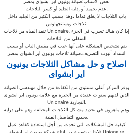
بعض الأسباب:صيانة يونيون اير ابشواى بمصر
عدم تجميد أو إذابة الجليد أو كسر الثلاجات.
باب الثلاجات لا يغلق تماما ،وهذا يسبب الكثير من الجليد داخل
ثلاجات ويستنجهاوس.
تنفد المياه من ثلاجات Unionaire. إذا كان هناك تسرب في الجزء
السفلي من الثلاجات
يتم تشخيص المشكلة على أنها عيب في مقبض الباب أو بسبب
انسداد أنبوب التصريف.صيانة ثلاجات يونيون اير ابشواى بمصر
اصلاح و حل مشاكل الثلاجات يونيون
اير ابشواى
يوفر المركز أعلى مستوى من الكفاءة من خلال مهندسي الصيانة
الذين لديهم سنوات عديدة من الخبرة مع علامة يونيون اير ابشواى
Unionaire التجارية.
وهم ماهرون في تحديد مشاكل الثلاجات المختلفة وهم على دراية
بجميع التفاصيل الفنية.
كيفية حل المشكلات التي تحدث من أجل استعادة كفاءة عمل
ثلاجات شهيرة من إنتاج شركة يونيون اير ابشواى Unionaire.