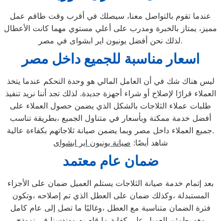
عندما تقوم بالتواصل معنا، سيصلك في أقرب وقت طاقم عمل
مميز، يمتاز بالخبرة ومدرب على أعلي مستوي مهما كانت الأعطال
لذلك نحن أفضل يونيون اير ابشواى في مصر.
اسعار مناسبة للجميع داخل مصر
ليس هناك شك في أن العامل المالي هو وحدة التحكم عندما يتخذ
العملاء قرارًا لإصلاح أو شراء أجهزة جديدة. لذلك تجد أننا نريد تنفيذ
طلبات عملاء الثلاجات بالشكل الذي يضمن حصول العملاء على
أفضل خدمة ممكنة وبأسعار في متناول الجميع ،بطريقة تناسب
جميع العملاء داخل مصر وبما يضمن صيانة ثلاجاتهم بكفاءة عالية.
شاهد أيضًا:
صيانة يونيون اير ابشواى
ضمان عام معتمد
بعد إتمام خدمة صيانة الثلاجات يستلم العميل ضمان على الأجزاء
المستبدلة ،وكذلك ضمان على العطل الذي تم إصلاحه ،وتكون
فترة الضمان متناسبة مع العطل ،وغالبًا ما تصل إلى عام كامل
وهو يطمئن العميل على كفاية ما قام به مهندسنا في نموذج