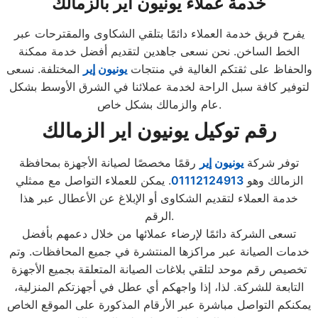
خدمة عملاء يونيون اير بالزمالك
يفرح فريق خدمة العملاء دائمًا بتلقي الشكاوى والمقترحات عبر
الخط الساخن. نحن نسعى جاهدين لتقديم أفضل خدمة ممكنة
والحفاظ على ثقتكم الغالية في منتجات
يونيون إير
المختلفة. نسعى
لتوفير كافة سبل الراحة لخدمة عملائنا في الشرق الأوسط بشكل
عام والزمالك بشكل خاص.
رقم توكيل يونيون اير الزمالك
توفر شركة
يونيون إير
رقمًا مخصصًا لصيانة الأجهزة بمحافظة
الزمالك وهو
01112124913
. يمكن للعملاء التواصل مع ممثلي
خدمة العملاء لتقديم الشكاوى أو الإبلاغ عن الأعطال عبر هذا
الرقم.
تسعى الشركة دائمًا لإرضاء عملائها من خلال دعمهم بأفضل
خدمات الصيانة عبر مراكزها المنتشرة في جميع المحافظات. وتم
تخصيص رقم موحد لتلقي بلاغات الصيانة المتعلقة بجميع الأجهزة
التابعة للشركة. لذا، إذا واجهكم أي عطل في أجهزتكم المنزلية،
يمكنكم التواصل مباشرة عبر الأرقام المذكورة على الموقع الخاص