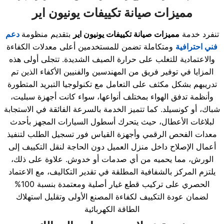
مميزات صيانة تكييفات يونيون اير
تنفرد خدمة
مميزات صيانة تكييفات يونيون اير
بتقديم منظومة
دعم
فني احترافية
ومتكاملة تضمن للمستخدمين أعلى معدلات الكفاءة
والاعتمادية للتغلب على حرارة الصيف الشديدة. تتجلى أولى هذه
المزايا في توفير فريق من المهندسين والفنيين الأكفاء الذين تم
تدريبهم بشكل مكثف على التعامل مع تكنولوجيا التبريد المتطورة
وأنظمة تدفق الهواء بمختلف أنواعها، سواء كانت أجهزة سبليت،
شباك، أو كونسيلد. كما تتميز الخدمة بالسرعة الفائقة في الاستجابة
لبلاغات الأعطال، حيث يتحرك أسطول السيارات المجهز بأحدث
معدات الفحص الرقمي وأجهزة القياس فور تسجيل الطلب لتنفيذ
أعمال الإصلاح داخل منزل العميل دون الحاجة لنقل التكييف إلى
الورش، مما يحميه من أي صدمات أو خدوش. علاوة على ذلك،
يلتزم المركز بالشفافية المطلقة في تقدير التكاليف، مع الاعتماد
الحصري على تركيب قطع غيار أصلية ومعتمدة بنسبة 100%
لضمان عودة التكييف لكفاءة المصنع الأولى وتقليل استهلاك
الطاقة الكهربائية