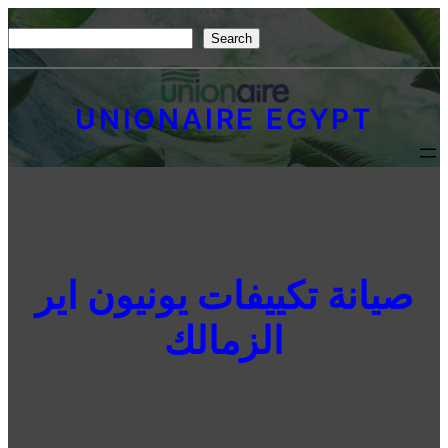
Skip
S
Search
to
e
content
a
UNIONAIRE EGYPT
r
c
h
صيانة تكييفات يونيون اير
الزمالك