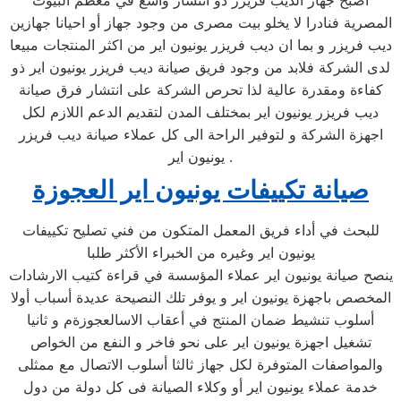
أصبح جهاز الديب فريزر ذو انتشار واسع في معظم البيوت
المصرية فنادرا لا يخلو بيت مصرى من وجود جهاز أو احيانا جهازين
ديب فريزر و بما ان ديب فريزر يونيون اير من اكثر المنتجات مبيعا
لدى الشركة فلابد من وجود فريق صيانة ديب فريزر يونيون اير ذو
كفاءة ومقدرة عالية لذا تحرص الشركة على انتشار فرق صيانة
ديب فريزر يونيون اير بمختلف المدن لتقديم الدعم اللازم لكل
اجهزة الشركة و لتوفير الراحة الى كل عملاء صيانة ديب فريزر
يونيون اير .
صيانة تكييفات يونيون اير العجوزة
للبحث في أداء فريق المعمل المتكون من فني تصليح تكييفات
يونيون اير وغيره من الخبراء الأكثر طلبا
ينصح صيانة يونيون اير عملاء المؤسسة في قراءة كتيب الارشادات
المخصص باجهزة يونيون اير و يوفر تلك النصيحة عديدة أسباب أولا
أسلوب تنشيط ضمان المنتج في أعقاب الاسالعجوزةم و ثانيا
تشغيل اجهزة يونيون اير على نحو فاخر و النفع من الخواص
والمواصفات المتوفرة لكل جهاز ثالثا أسلوب الاتصال مع ممثلى
خدمة عملاء يونيون اير أو وكلاء الصيانة فى كل دولة من دول