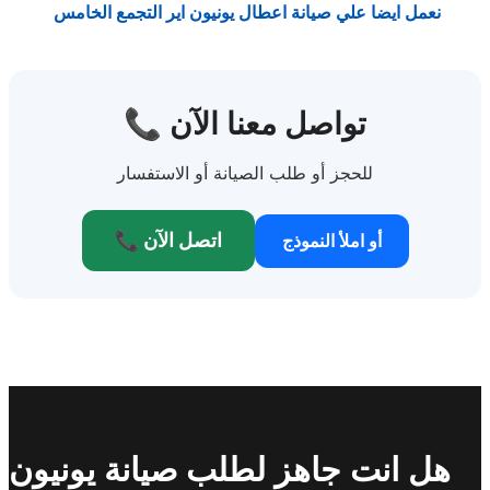
نعمل ايضا علي صيانة اعطال يونيون اير التجمع الخامس
📞 تواصل معنا الآن
للحجز أو طلب الصيانة أو الاستفسار
📞 اتصل الآن
أو املأ النموذج
هل انت جاهز لطلب صيانة يونيون