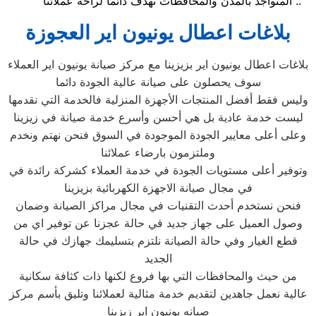
المتواجد بالمدن والمحافظات نهدف دائماً لراحة عملائنا ..
بلاغات اعطال يونيون اير العجوزة
بلاغات اعطال يونيون اير بزيزينا مع مركز صيانة يونيون اير العملاء
سوف يحصلون على صيانة عالية الجودة دائما
وليس فقط أفضل المنتجات الأجهزة المنزلية فالخدمة التي نقدمها
ليست خدمة عادية بل هي أحسن وأسرع خدمة صيانة في زيزينا
وعلى أعلى معايير الجودة الموجودة في السوق فنحن نهتم ونخدم
وملتزمون بارضاء عملائنا
وتوفير أعلى مستويات الجودة في خدمة العملاء كشركة رائدة في
في مجال صيانة الاجهزة الكهربائية بزيزينا
فنحن نستخدم أحدث التقنيات في مجال مراكز الصيانة وضمان
وصول العميل على جهاز جديد في حالة عجزنا عن توفير اي من
قطع الغيار وفي حالة الصيانة نلتزم بتسليمك جهازك في حالة
الجديد
من حيث والمحافظات التي بها فروع لكنها ذات كثافة سكانية
عالية نعمل جاهدين لتقديم خدمة مثالية لعملائنا وتليق بأسم مركز
صيانه يونيون اير زيزينا