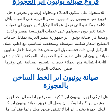
فروع صيانه يونيون اير العجوزة
للاستحواذ على سكون العملاء ومحاولة إرضائهم نحرص داخل
فروع صيانة يونيون اير جمهورية مصر العربية على الصيانة بأقل
تكلفة ممكنة و التي تجعل عملاء التوكيل لا يواجهون اي عقبات
عينية تغير دون حصولهم على خدمات المؤسسة بمصر و لذلك
وضعنا في صيانة يونيون اير جمهورية مصر العربية بمقابل خدمات
التصليح اسعار شكلية متوسطة ومنخفضة لتتناسب مع اغلب عملاء
التوكيل ليس ذلك فحسب بل الى منحى هذا حرصنا داخل عناوين
صيانة يونيون اير على تقديم اكبر الخصومات الممكنة و الاجتهاد فى
اتاحة احتمالية منح العملاء خدمات التصليح المجانية التي نوفرها
ضمن الحملات الدورية .
صيانة يونيون اىر الخط الساخن
بالعجوزة
هل لديكى اجهزة يونيون اير ؟ كيف تتصرفىن اذا تعطل احد اجهزة
يونيون اير ؟ ماذا يمكن ان يفعل لك فريق صيانة يونيون اير ؟
لديك اجهزة يونيون اير اذا لا تقلقى فنحن معك دائما فقد كل ما