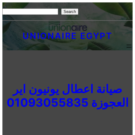
Skip
S
Search
to
e
content
a
UNIONAIRE EGYPT
r
c
h
صيانة اعطال يونيون اير
العجوزة 01093055835