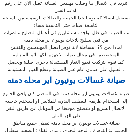
تتردد في الاتصال بنا وطلب مهندس الصيانة اتصل الان على رقم
الدعم الفني
نستقبل اتصالاتكم يوميا عدا الجمعة والعطلات الرسمية من الساعة
التاسعة صباحا حتى التاسعة مساء
تتم الصيانة في ظل تواجد مستشارين في أعمال التصليح والصيانة
من فني تصليح ثلاجات يونيون اير محله دمنه
لماذا نحن ؟؟ ببساطة لاننا نوفر افضل المهندسين والفنيين
المتخصصين في مجال صيانة الاجهزة الكهربائية المنزلية
كما نقوم بتركيب قطع الغيار المستبدلة باخرى اصلية ويحصل
العميل على ضمان عام على الصيانة وقطع الغيار المستبدلة .
صيانة غسالات يونيون اير محله دمنه
صيانه غسالات يونيون اير محله دمنه في الماضي كان يلجئ الجميع
إلى استخدام طريقة التنظيف اليدوية للملابس او استخدم خاصية
الاتصال السريع لو بتتصفح موقعنا من الموبايل عن طريق النقر
على الزر التالي
صيانة غسالات يونيون اير محله دمنه تغطى جميع مناطق
الجمهورية القاهرة ؛ الوجه البحري ؛ مدن القناة ؛ الصعيد اسطول