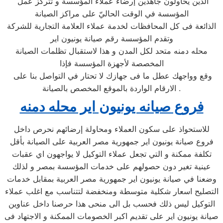
الذين يحاولون جاهدين إرضاء عملاء المؤسسة و تتركز عمل
المؤسسة في الوقت الحاليّ على مراكز الصيانة
الذائعة فى كل المحافظات لخدمة عملاء العلامة التجارية للشركة
وتقدم المؤسسة رقم صيانة يونيون اير
محله دمنه متحد لكل المدن و هذا لاستقبال تظلمات الصيانة
المخصصة لأجهزة المؤسسة فإذا
وقع وواجهك عطل ما فى جهازك لا تحتار في التواصل بنا على
الارقام الواردة بالموقع المخصص بالصيانة .
فروع صيانه يونيون اير محله دمنه
للاستحواذ على سكون العملاء ومحاولة إرضائهم نحرص داخل
فروع صيانة يونيون اير جمهورية مصر العربية على الصيانة بأقل
تكلفة ممكنة و التي تجعل عملاء التوكيل لا يواجهون اي عقبات
عينية تغير دون حصولهم على خدمات المؤسسة بمصر و لذلك
وضعنا في صيانة يونيون اير جمهورية مصر العربية بمقابل خدمات
التصليح اسعار شكلية متوسطة ومنخفضة لتتناسب مع اغلب عملاء
التوكيل ليس ذلك فحسب بل الى منحى هذا حرصنا داخل عناوين
صيانة يونيون اير على تقديم اكبر الخصومات الممكنة و الاجتهاد فى