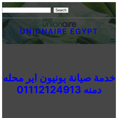
Skip
S
Search
to
e
content
a
UNIONAIRE EGYPT
r
c
h
خدمة صيانة يونيون اير محله
دمنه 01112124913