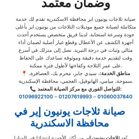
وضمان معتمد
صيانة ثلاجات يونيون اير محافظة الاسكندرية تقدم لك خدمة
متكاملة لصيانة جميع موديلات الثلاجات من يونيون اير بأعلى
جودة وسرعة استجابة. لدينا فريق متخصص يستخدم أحدث
أجهزة الكشف عن الأعطال وقطع غيار أصلية لضمان أداء
مثالي وثبات في درجة التبريد. نصل إلى منزلك في أسرع
وقت لتقديم خدمة دقيقة وموثوقة تساعدك على الحفاظ
على عمر الثلاجة وكفاءتها لأطول فترة ممكنة.
مناطق الخدمة:
، سيدي جابر، محرم بك، العصافرة،
📍
سموحة، ميامي، الهانوفيل، العجمي، محافظة الإسكندرية.
للتواصل الفوري مع مركز الصيانة المعتمد:
📞
01096922100
–
01207619993
–
01060037840
صيانة ثلاجات يونيون إير في
محافظة الاسكندرية
تُعد
ثلاجات يونيون إير
من أكثر الأجهزة انتشارًا في المنازل