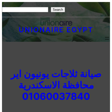
Skip
S
Search
to
e
content
a
UNIONAIRE EGYPT
r
c
h
صيانة ثلاجات يونيون اير
محافظة الاسكندرية
01060037840