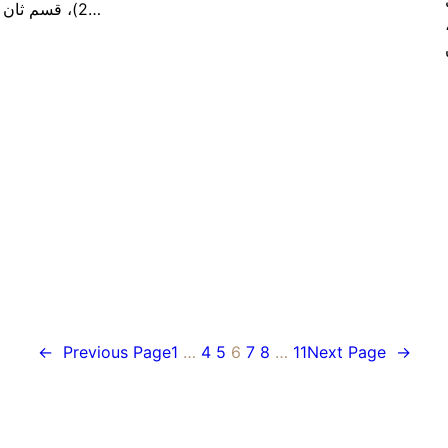
2)، قسم ثان…
 طنطا (قسم 2)،
←
Previous Page
1
…
4
5
6
7
8
…
11
Next Page
→