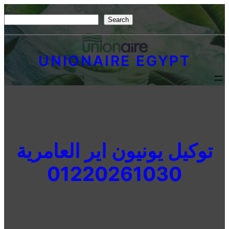
Skip
S
Search
to
e
content
a
UNIONAIRE EGYPT
r
c
h
توكيل يونيون اير العامرية
01220261030