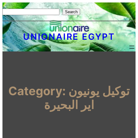
S
Search
e
a
UNIONAIRE EGYPT
r
c
h
توكيل يونيون
Category:
اير البحيرة