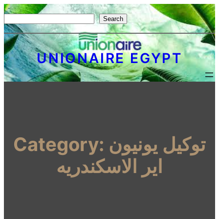
S
Search
e
a
UNIONAIRE EGYPT
r
c
h
توكيل يونيون
Category:
اير الاسكندريه