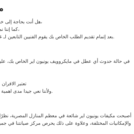
م
هل أنت بحاجة إلى خدمة الصيانة الفورية لغسالة الأطباق لديك؟ نحن نمنحك خدمة الصيانة الفورية التي ترغب بها،
كما إننا نمتلك خبرة أكثر من 10 سنوات في خدمات إصلاحات كافة أنواع غسالات الأطباق،
بعد إتمام تقديم الطلب الخاص بك يقوم الفنيين التابعين لـ غسالات الاطباق ، بعمل معاينة بالمنزل لتحديد العطل، ثم القيام ب اصلاح غسالات اطباق يونيون اير دون سحب الجهاز إلى الوكلاء.
في حالة حدوث أي عطل في مايكروويف يونيون اير الخاص بك، عليك 
تعتبر الافران
ولأننا نعي جيدا مدى اهمية صيانة ميكروويف يونيون اير في المنزل فقد وفرنا خدمة مميزة وقطع غيار اصلية لكافة الأعطال.
أصبحت مكيفات يونيون اير شائعة في معظم المنازل المصرية، نظرًا للأ
والإمكانيات المختلفة، وعلاوة على ذلك يحرص مركز صيانتنا في جميع