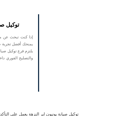
توكيل صي
إذا كنت تبحث عن مرك
يمنحك أفضل تجربة صي
يلتزم فرع توكيل صيان
والتصليح الفوري داخ
توكيل صيانة يونيون اير النزهة يعمل علي الت