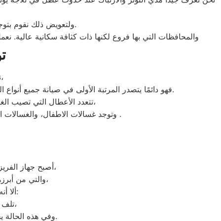
ولتعويض ذلك نقوم بتوجية خطوط سير منظمة من المقر الرئيسي ل توكيل صيانة يونيون اير النزهة لتلك المحافظات.
والمحافظات التي بها فروع لكنها ذات كثافة سكانية عالية. نعم
ت
نظرًا لأن وكلاء يونيون اير يدرك جيدًا ما يحتاجه العملاء بمحافظة النزهة،
فهو دائمًا يتصدر المرتبة الأولى في صيانة جميع أنواع الغسالات الخاصة بماركة توكيل صيانة يونيون اير النزهة تحت أيدي أنسب النزهة، مع مراعاة توفير أفضل خدمات الدعم الفنى.
تتعدد الأعطال التي تصيب الغسالات بمختلف فئات الصنع والنوع من غسالات اوتوماتيك، واخرى فوق اوتوماتيك، والنصف اتوماتيك،
وتوجد غسالات الاطفال، والغسالات العادية، ويتمتع مركز خدمة العملاء بوجود مهارة وخبرة عالية لافضل خدمة ارقام اعطال غسالات يونيون اير .
أصبح جهاز الفريزر من ماركة يونيون اير من الأجهزة الضرورية داخل كافة البيوت، وفقًا لمميزاته العديدة،
والتي من أبرزها حفظ الطعام لفترات طويلة، وتعدد موديلاته المختلفة، وبالرغم من مميزاته العديدة،
ألا أنه من المحتمل حدوث بعض الأعطال التي تتطلب الصيانة، ومن هذه الأعطال:
تلف التايمر، أو مشكلة في الترموستات، أو السخان، أو عطل بالدائرة الكهربائية،
وفي هذه الحالة يجب عليك الاتصال بخدمة صيانة ديب فريزر يونيون اير المنوفية لعمل الإصلاحات اللازمة.