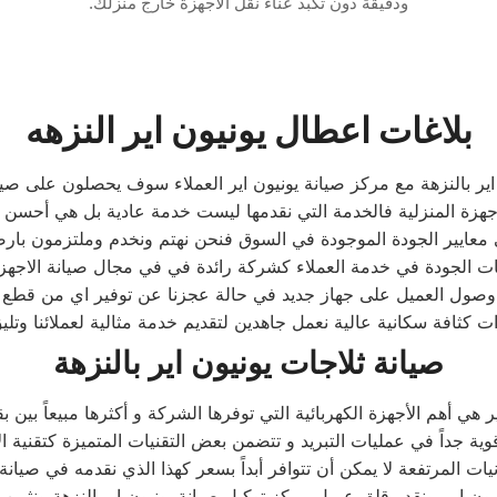
ودقيقة دون تكبد عناء نقل الأجهزة خارج منزلك.
بلاغات اعطال يونيون اير النزهه
اير بالنزهة مع مركز صيانة يونيون اير العملاء سوف يحصلون على صيانة
هزة المنزلية فالخدمة التي نقدمها ليست خدمة عادية بل هي أحسن 
معايير الجودة الموجودة في السوق فنحن نهتم ونخدم وملتزمون بارضا
ت الجودة في خدمة العملاء كشركة رائدة في في مجال صيانة الاجهزة ا
ول العميل على جهاز جديد في حالة عجزنا عن توفير اي من قطع الغ
 كثافة سكانية عالية نعمل جاهدين لتقديم خدمة مثالية لعملائنا وتليق
صيانة ثلاجات يونيون اير بالنزهة
يات المرتفعة لا يمكن أن تتوافر أبداً بسعر كهذا الذي نقدمه في صيانة
ن اير. ونقدر قلق عميل مركز توكيل صيانة يونيون اير النزهة ونثمن و