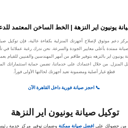
انة يونيون اير النزهة | الخط الساخن المعتمد للدع
ز دعم موثوق لإصلاح أجهزتك المنزلية بكفاءة عالية، فإن توكيل صيانة
انة ممتدة بأعلى معايير الجودة والسرعة. نحن ندرك رغبة عملائنا في تأ
ة يونيون اير بالنزهه بتوفير طاقم من أمهر المهندسين والفنيين للقيام ب
ل المنزل. من خلال اعتمادك على خدماتنا، تضمن حماية استثماراتك ال
قطع غيار أصلية ومضمونة تعيد أجهزتك لحالتها الأولى فوراً.
📞 احجز صيانة فورية داخل القاهرة الآن
توكيل صيانة يونيون اير النزهة
أكد من حصولك علي
افضل صيانة ممكنة
وضمان توفير مركز خدمة رئيسي