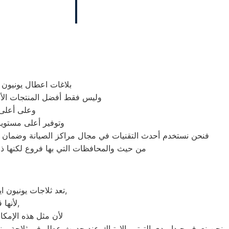
بلاغات اعطال يونيون 
وليس فقط أفضل المنتجات الأج
وعلى أعلى 
وتوفير أعلى مستويا
فنحن نستخدم أحدث التقنيات في مجال مراكز الصيانة وضمان وص
من حيث والمحافظات التي بها فروع لكنها ذات
تعد ثلاجات يونيون اير هي أهم الأجهزة الكهربائية التي توفرها الشركة و أكثرها مبيعاً بين بقية المنتجات الأخرى,
لأنها قوية جداً في عمليات التبريد و تتضمن بعض التقنيات المتميزة كتقنية الانفلتر,
لأن مثل هذه الإمكان
نحن نعرف جيدا مدي التوتر والارتباك عند حدوث عطل في ثلاجة يونيو