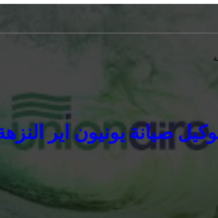
ة
وكيل صيانة يونيون اير النزهة