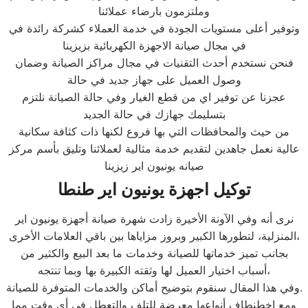
وملتزمون بارضاء عملائنا
وتوفير أعلى مستويات الجودة في خدمة العملاء كشركة رائدة في
في مجال صيانة الاجهزة الكهربائية بزيزينا
فنحن نستخدم أحدث التقنيات في مجال مراكز الصيانة وضمان
وصول العميل على جهاز جديد في حالة
عجزنا عن توفير اي من قطع الغيار وفي حالة الصيانة نلتزم
بتسليمك جهازك في حالة الجديد
من حيث والمحافظات التي بها فروع لكنها ذات كثافة سكانية
عالية نعمل جاهدين لتقديم خدمة مثالية لعملائنا وتليق بأسم مركز
صيانه يونيون اير زيزينا
توكيل اجهزة يونيون اير طنطا
نرى أنه وفي الآونة الأخيرة زادت شهرة صيانة أجهزة يونيون اير
المنزلية، لتطورها الكبير وبروز مزاياها بين باقي العلامات الأخرى،
بجانب تميز خدماتها للصيانة وخدمات ما بعد البيع والكثير من
أسباب اختيار العميل لها وثقته الكبيرة بها وبما تنتجه،
وفي هذا المقال سنقوم بتوضيح أماكن والخدمات المتوفرة للصيانة.
ومع اخطنطاف أنواعها معرضة للتلف والتعطل في أي وقت مما