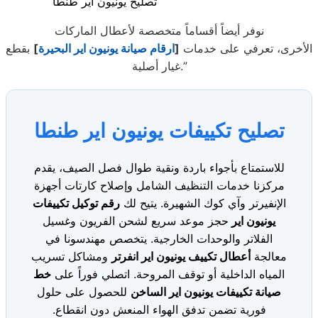
تصليح يونيون اير طنطا
نوفر أيضاً أقساماً متخصصة لأعطال الماركات
الأخرى، تعرفي على خدمات
[
ارقام صيانة يونيون اير البحيرة
]
بقطع
غيار أصلية.”
تصليح تكييفات يونيون اير طنطا
للاستمتاع بأجواء باردة ونقية طوال فصل الصيف، يقدم
مركزنا خدمات التنظيف الشامل وإصلاح كارتات أجهزة
الإنفيرتر وآي كوك الشهيرة. يتيح لك
رقم توكيل تكييفات
يونيون اير
حجز موعد سريع لشحن الفريون وغسيل
الفلاتر والوحدات الخارجية. يتخصص مهندسونا في
معالجة
أعطال تكييف يونيون اير انفرتر
ومشاكل تسريب
المياه الداخلية أو توقف المروحة. اتصلي فوراً على
خط
صيانة تكييفات يونيون اير الساخن
للحصول على حلول
فورية تضمن تدفق الهواء المنعش دون انقطاع.