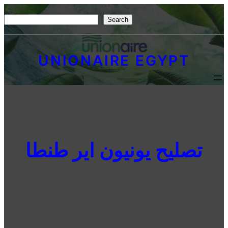
Skip
S
Search
to
e
content
a
UNIONAIRE EGYPT
r
c
h
تصليح يونيون اير طنطا