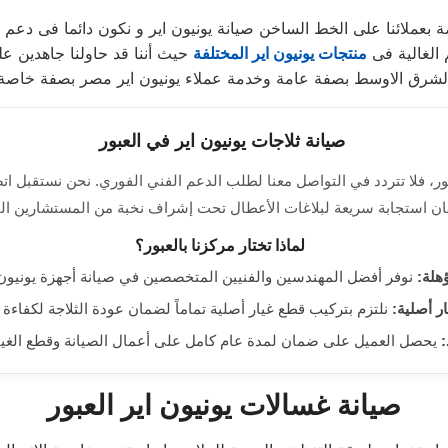
 بعملائنا على الخط الساخن صيانة يونيون اير و نكون دائما فى دعم 
 الغالية فى
منتجات يونيون اير المختلفة
حيث أننا قد حاولنا جاهدين ع
لشرق الاوسط بصفة عامة وخدمة عملاء يونيون اير مصر بصفة خاصة
صيانة ثلاجات يونيون اير في العبور
ور، فلا تتردد في التواصل معنا لطلب الدعم الفني الفوري. نحن نستقبل ات
ان استجابة سريعة لبلاغات الأعطال تحت إشراف نخبة من المستشارين ال
لماذا تختار مركزنا بالعبور؟
هلة:
نوفر أفضل المهندسين والفنيين المتخصصين في صيانة أجهزة يونيون ا
ر أصلية:
نلتزم بتركيب قطع غيار أصلية تماماً لضمان عودة الثلاجة لكفاءة 
يحصل العميل على ضمان لمدة عام كامل على أعمال الصيانة وقطع الغيار
صيانة غسالات يونيون اير العبور