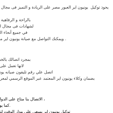
يحوذ توكيل يونيون اير العبور مصر على الريادة و التميز فى مجال
بالراحة و الرفاهية
لشهادات فى مجال الص
في جميع أنحاء ال
ويمكنك التواصل مع صيانة يونيون اير مصر على رقم صيانة يونيون اير لارسال مندوب الصيانة فى موعد أقصاه 24 ساعة فقط من اسالعبورم الاوردر .
بمجرد اتصالك بالخ
لانها تعمل على
اتصل علي رقم تليفون صيانه يوني
بضمان وكلاء يونيون اير المعتمد عبر الموقع الرسمي لمعرف
الاتصال بنا متاح على الدوام من خلال رقم ضمان صيانة يونيون اير الارضي او بالضغط علي ايقونة الهاتف ثم الاتصال ،
كما يوجد ايضاً ارقام تليفون يونيون اير الموجودة بصفحة التواصل مع عملائنا.
توكيل يونيون اير يسعي على مدار الوقت لت