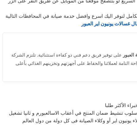
 السريع لو بتتصفح موقعنا من الموبايل عن طريق النقر على الزر
لكامل لنوفر اليك اسرع وافضل خدمة صيانة في المحافظات التالية
ل غسالات يونيون اير العبور
 العبور
على توفير فريق دعم فني ذو كفاءة استثنائية. تلتزم الشركة
حة التامة لعملائنا والحفاظ على أجهزتهم وتخزينهم الغذائي بأعلى
راء الأكثر طلبا
أسلوب تنشيط ضمان المنتج في أعقاب الاسالعبورم و ثانيا تشغيل