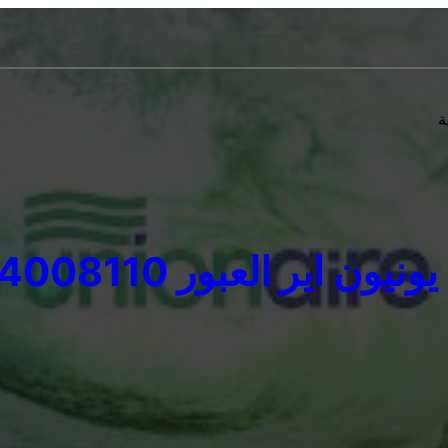
ة
يون اير العبور 01154008110