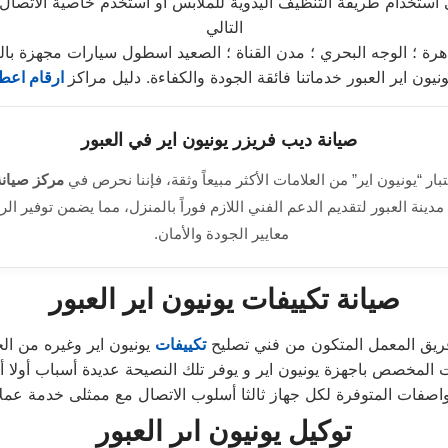
 استخدام طريقة التنظيف اليدوية للملابس او استخدم خاصية الاتصال
التالي
اهرة ؛ الوجه البحري ؛ مدن القناة ؛ الصعيد اسطول سيارات مجهزة با
ن اير العبور خدماتنا فائقة الجودة والكفاءة. دليل مراكز
ارقام اعطا
صيانة ديب فريزر يونيون اير في العبور
ار “يونيون اير” من العلامات الأكثر مبيعاً وثقة، فإننا نحرص في
مركز صيانة
نة العبور لتقديم الدعم الفني اللازم فوراً بالمنزل، مما يضمن توفير الرا
معايير الجودة والأمان.
صيانة تكييفات يونيون اير العبور
فريق المعمل المتكون من فني تصليح
تكييفات
يونيون اير وغيره من الخب
 المخصص باجهزة يونيون اير و يوفر تلك النصيحة عديدة أسباب أولا 
توكيل يونيون اىر العبور