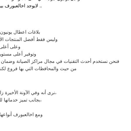
لايوجد اخالعبورف بين مواعيد العمل بجميع الفروع المتواجد بالمدن والمحافظات نهدف دائماً لراحة عملائنا ..
بلاغات اعطال يونيون 
وليس فقط أفضل المنتجات الأج
وعلى أعلى 
وتوفير أعلى مستويا
فنحن نستخدم أحدث التقنيات في مجال مراكز الصيانة وضمان وص
من حيث والمحافظات التي بها فروع لكنها 
نرى أنه وفي الآونة الأخيرة زادت شهرة صيانة أجهزة يونيون اير المنزلية، لتطورها الكبير وبروز مزاياها بين باقي العلامات الأخرى،
بجانب تميز خدماتها للصيانة وخدمات ما بعد البيع والكثير من أسباب اختيار العميل لها وثقته الكبيرة بها وبما تنتجه،
ومع اخالعبورف أنواعه