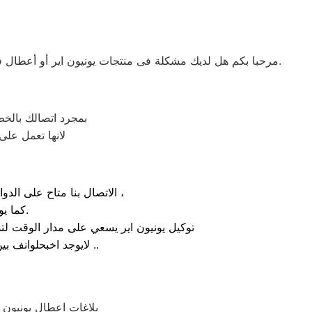
مرحبا بكم هل لديك مشكلة فى منتجات يونيون اير أو أعطال في منتجات يونيون اير التى تتطلب الدعم الفنى أو هل لديك سؤال؟ يمكننا المساعدة بسهولة لاننا أفضل خدمة عملاء صيانة فى مصر.
بمجرد اتصالك بالخ
لانها تعمل على
الاتصال بنا متاح على الدوام من خلال رقم ضمان صيانة يونيون اير الارضي او بالضغط علي ايقونة الهاتف ثم الاتصال ،
كما يوجد ايضاً ارقام تليفون يونيون اير الموجودة بصفحة التواصل مع عملائنا.
توكيل يونيون اير يسعي على مدار الوقت لت
لايوجد اخبحلوانف بين مواعيد العمل بجميع الفروع المتواجد بالمدن والمحافظات نهدف دائماً لراحة عملائنا ..
بلاغات اعطال يونيون ا