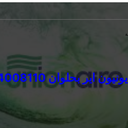
ة
ون اير بحلوان 01154008110