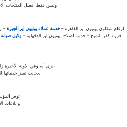
وليس فقط أفضل المنتجات الأج
ارقام شكاوي يونيون اير القاهرة –
خدمة عملاء يونيون اير الجيزة
– رق
فروع كفر الشيخ – خدمة اصلاح يونيون اير الدقهلية –
وكيل صيانة ي
نرى أنه وفي الآونة الأخيرة زادت شهرة صيانة أجهزة يونيون اير المنزلية، لتطورها الكبير وبروز مزاياها بين باقي العلامات الأخرى،
بجانب تميز خدماتها للصيانة وخدمات ما بعد البيع والكثير من أسباب اختيار العميل لها وثقته الكبيرة بها وبما تنتجه،
توفر المؤسسة هذ
و بلاغات ال