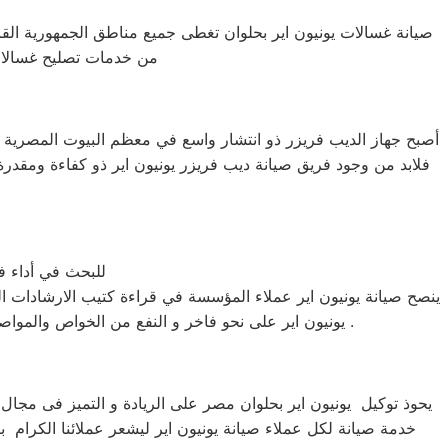
صيانة غسالات يونيون اير بحلوان تغطى جميع مناطق الجمهورية الق
من خدمات تصليح غسالات ي
أصبح جهاز الديب فريزر ذو انتشار واسع في معظم البيوت المصرية فن
فلابد من وجود فريق صيانة ديب فريزر يونيون اير ذو كفاءة ومقدرة
للبحث في أداء فر
ينصح صيانة يونيون اير عملاء المؤسسة في قراءة كتيب الارشادات ال
يونيون اير على نحو فاخر و النفع من الخواص والمواصفات المتوفرة لكل جهاز ثالثا أسلوب الاتصال مع ممثلى خدمة عملاء يونيون اير أو وكلاء الصيانة فى كل دولة من دول العالم .
يحوذ توكيل يونيون اير بحلوان مصر على الريادة و التميز فى مجال
خدمة صيانة لكل عملاء صيانة يونيون اير ليشعر عملائنا الكرام ب