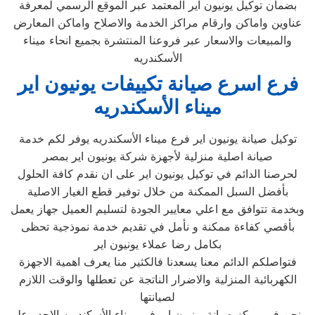
بضمان توكيل يونيون اير المعتمد عبر الموقع الرسمي لمعرفة
عناوين واماكن وارقام مراكز الخدمة والاصلاح واماكن المعارض
والمبيعات والاسعار عبر فروعنا المنتشرة بجميع انحاء ميناء
الأسكندريه
فرع اسرع صيانة تكييفات يونيون اير
ميناء الأسكندريه
توكيل صيانة يونيون اير فرع ميناء الأسكندريه يوفر لكم خدمة
صيانة اصلية منزلية لأجهزة شركة يونيون اير بمصر
لحرصنا الدائم في توكيل يونيون اير على ان نقدم كافة الحلول
بأفضل السبل الممكنة من خلال توفير قطع الغيار الاصلية
وبخدمة تتوافق مع اعلي معايير الجودة لتسليم العميل جهاز يعمل
بأقصي كفاءة ممكنة و نأمل في تقديم خدمة نموذجية تحظى
بكامل رضا عملاء يونيون اير
فتواصلكم الدائم معنا يسعدنا فالكثير منا يعرف اهمية الاجهزة
الكهربائية المنزلية والاضرار الناتجة عن تعطلها والوقت اللازم
لصيانتها
ونحن في مركز صيانة يونيون اير في ميناء الأسكندريه الاجدر على