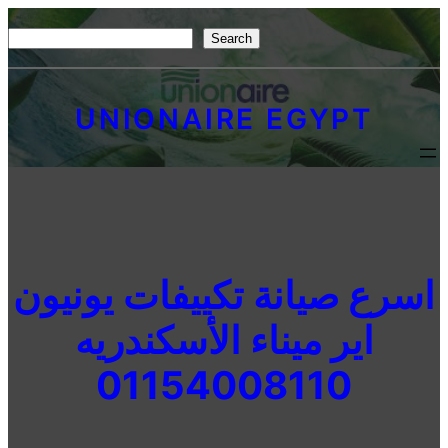
Skip
S
Search
to
e
content
a
UNIONAIRE EGYPT
r
c
h
اسرع صيانة تكييفات يونيون
اير ميناء الأسكندريه
01154008110