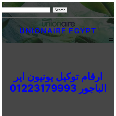
Skip
S
Search
to
e
content
a
UNIONAIRE EGYPT
r
c
h
ارقام توكيل يونيون اير
الباجور 01223179993