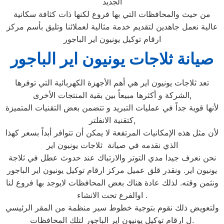
الجديد
من حيث والمحافظات التي بها فروع لكنها ذات كثافة سكانية
عالية نعمل جاهدين لتقديم خدمة مثالية لعملائنا وتليق بأسم مركز
ارقام توكيل يونيون اير الباجور
صيانة ثلاجات يونيون اير الباجور
تعد ثلاجات يونيون اير هي أهم الأجهزة الكهربائية التي توفرها
الشركة و أكثرها مبيعاً بين بقية المنتجات الأخرى,
لأنها قوية جداً في عمليات التبريد و تتضمن بعض التقنيات المتميزة
كتقنية الانفلتر,
لأن مثل هذه الإمكانيات المرتفعة لا يمكن أن تتوافر أبداً بسعر كهذا
الذي نقدمه في صيانة ثلاجات يونيون اير
نحن نعرف جيدا مدي التوتر والارتباك عند حدوث عطل في ثلاجة
يونيون اير. ونقدر قلق عميل مركز ارقام توكيل يونيون اير الباجور
ونثمن وقته. لذلك عادة هناك بعض المحافظات لايوجد بها فروع لنا
اوالفرع تحت الانشاء .
ولتعويض ذلك نقوم بتوجية خطوط سير منظمة من المقر الرئيسي
ل ارقام توكيل يونيون اير الباجور لتلك المحافظات.