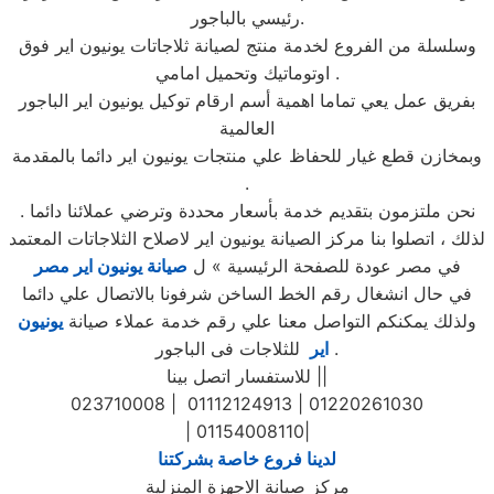
رئيسي بالباجور.
وسلسلة من الفروع لخدمة منتج لصيانة ثلاجاتات يونيون اير فوق
اوتوماتيك وتحميل امامي .
بفريق عمل يعي تماما اهمية أسم ارقام توكيل يونيون اير الباجور
العالمية
وبمخازن قطع غيار للحفاظ علي منتجات يونيون اير دائما بالمقدمة
.
نحن ملتزمون بتقديم خدمة بأسعار محددة وترضي عملائنا دائما .
لذلك ، اتصلوا بنا مركز الصيانة يونيون اير لاصلاح الثلاجاتات المعتمد
في مصر عودة للصفحة الرئيسية » ل
صيانة يونيون اير مصر
في حال انشغال رقم الخط الساخن شرفونا بالاتصال علي دائما
ولذلك يمكنكم التواصل معنا علي رقم خدمة عملاء صيانة
يونيون
للثلاجات فى الباجور .
اير
للاستفسار اتصل بينا ||
023710008 | 01112124913 | 01220261030
| 01154008110|
لدينا فروع خاصة بشركتنا
مركز صيانة الاجهزة المنزلية